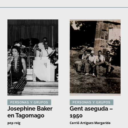
Deportes
Fiestas, efemérides y ceremonias
Monumentos, lugares y 
PERSONAS Y GRUPOS
PERSONAS Y GRUPOS
Josephine Baker
Gent aseguda –
en Tagomago
1950
pep roig
Carrió Artigues Margarida