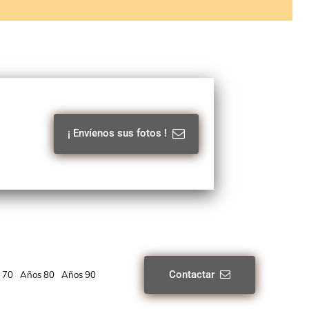
¡ Envíenos sus fotos !
Contactar
 70
Años 80
Años 90