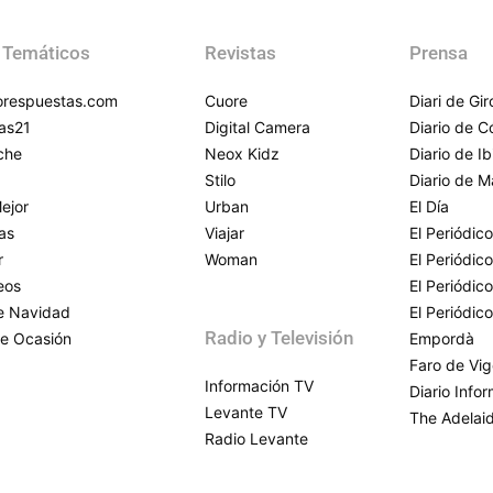
 Temáticos
Revistas
Prensa
respuestas.com
Cuore
Diari de Gi
as21
Digital Camera
Diario de 
che
Neox Kidz
Diario de Ib
Stilo
Diario de M
ejor
Urban
El Día
as
Viajar
El Periódico
r
Woman
El Periódic
eos
El Periódic
de Navidad
El Periódic
Radio y Televisión
e Ocasión
Empordà
Faro de Vi
Información TV
Diario Info
Levante TV
The Adelai
Radio Levante