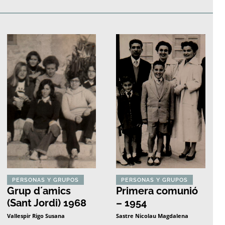
edificios
Paisajes y naturaleza
Personas y grupos
Más
PERSONAS Y GRUPOS
PERSONAS Y GRUPOS
Grup d´amics
Primera comunió
(Sant Jordi) 1968
– 1954
Vallespir Rigo Susana
Sastre Nicolau Magdalena