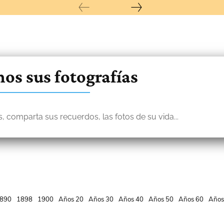
os sus fotografías
, comparta sus recuerdos, las fotos de su vida...
890
1898
1900
Años 20
Años 30
Años 40
Años 50
Años 60
Años