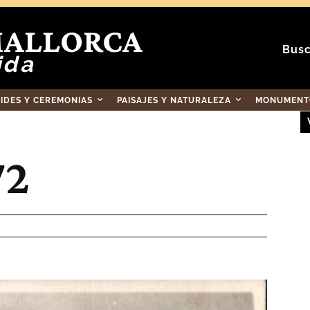
MALLORCA
Busc
ida
RIDES Y CEREMONIAS
PAISAJES Y NATURALEZA
MONUMENTO
72