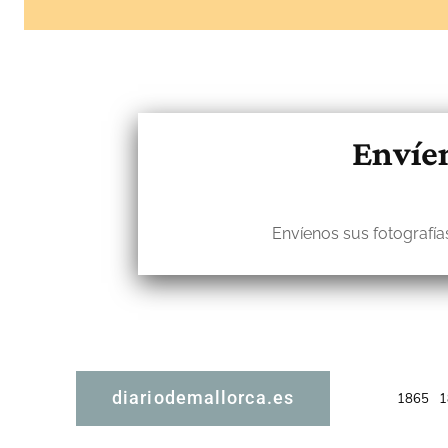
Envíen
Envíenos sus fotografías
diariodemallorca.es
1865
1