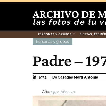
ARCHIVO DE 
las fotos de tu v
PERSONAS Y GRUPOS
FIESTAS, EFEMÉ
Personas y grupos
Padre – 19
De
Casadas Martí Antonia
1972
Año:
,
1972
Años 70