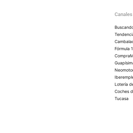
Canales
Buscando
Tendenci
Cambala
Fórmula 1
CompraM
Guapísim
Neomoto
Iberempl
Lotería 
Coches d
Tucasa