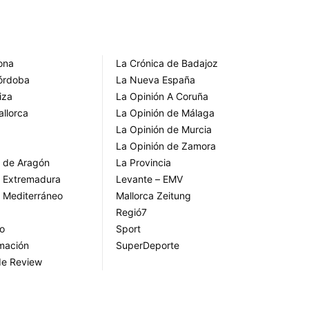
rona
La Crónica de Badajoz
Córdoba
La Nueva España
iza
La Opinión A Coruña
allorca
La Opinión de Málaga
La Opinión de Murcia
La Opinión de Zamora
o de Aragón
La Provincia
o Extremadura
Levante – EMV
o Mediterráneo
Mallorca Zeitung
Regió7
go
Sport
rmación
SuperDeporte
de Review