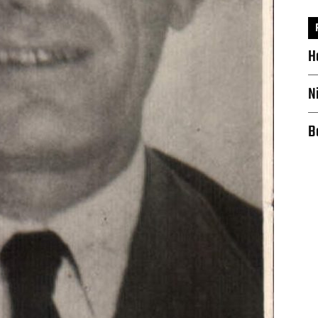
H
N
B