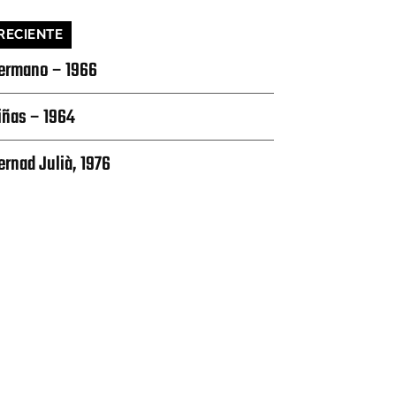
RECIENTE
ermano – 1966
iñas – 1964
ernad Julià, 1976