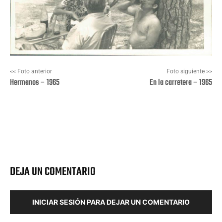
<< Foto anterior
Foto siguiente >>
Hermanos – 1965
En la carretera – 1965
Facebook
X
Pinterest
Wha
DEJA UN COMENTARIO
INICIAR SESIÓN PARA DEJAR UN COMENTARIO