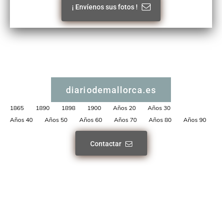
¡ Envíenos sus fotos !
diariodemallorca.es
1865
1890
1898
1900
Años 20
Años 30
Años 40
Años 50
Años 60
Años 70
Años 80
Años 90
Contactar