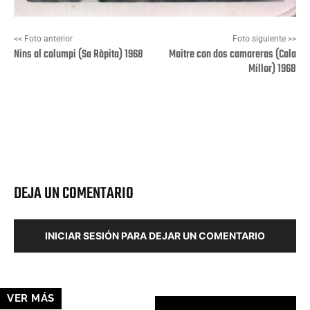
<< Foto anterior
Foto siguiente >>
Nins al columpi (Sa Ràpita) 1968
Maitre con dos camareras (Cala
Millor) 1968
Facebook
X
Pinterest
Wha
DEJA UN COMENTARIO
INICIAR SESIÓN PARA DEJAR UN COMENTARIO
VER MÁS