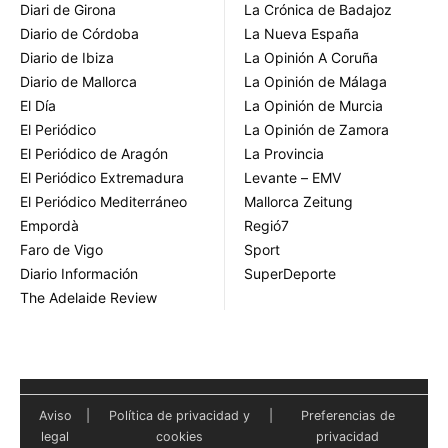
Diari de Girona
La Crónica de Badajoz
Diario de Córdoba
La Nueva España
Diario de Ibiza
La Opinión A Coruña
Diario de Mallorca
La Opinión de Málaga
El Día
La Opinión de Murcia
El Periódico
La Opinión de Zamora
El Periódico de Aragón
La Provincia
El Periódico Extremadura
Levante – EMV
El Periódico Mediterráneo
Mallorca Zeitung
Empordà
Regió7
Faro de Vigo
Sport
Diario Información
SuperDeporte
The Adelaide Review
Aviso
|
Política de privacidad y
|
Preferencias de
legal
cookies
privacidad