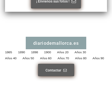
¡ Envíenos sus fotos !
diariodemallorca.es
1865
1890
1898
1900
Años 20
Años 30
Años 40
Años 50
Años 60
Años 70
Años 80
Años 90
Contactar