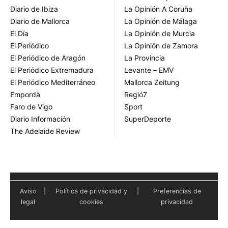
Diario de Ibiza
La Opinión A Coruña
Diario de Mallorca
La Opinión de Málaga
El Día
La Opinión de Murcia
El Periódico
La Opinión de Zamora
El Periódico de Aragón
La Provincia
El Periódico Extremadura
Levante – EMV
El Periódico Mediterráneo
Mallorca Zeitung
Empordà
Regió7
Faro de Vigo
Sport
Diario Información
SuperDeporte
The Adelaide Review
Aviso
|
Política de privacidad y
|
Preferencias de
legal
cookies
privacidad