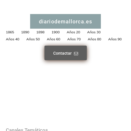
diariodemallorca.es
1865
1890
1898
1900
Años 20
Años 30
Años 40
Años 50
Años 60
Años 70
Años 80
Años 90
Contactar
Canales Temáticos