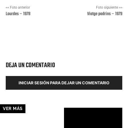
<< Foto anterior
Foto siguiente >>
Lourdes – 1978
Viatge padrins – 1979
Facebook
X
Pinterest
Wha
DEJA UN COMENTARIO
INICIAR SESIÓN PARA DEJAR UN COMENTARIO
VER MÁS