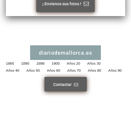
¡ Envíenos sus fotos !
diariodemallorca.es
1865
1890
1898
1900
Años 20
Años 30
Años 40
Años 50
Años 60
Años 70
Años 80
Años 90
Contactar