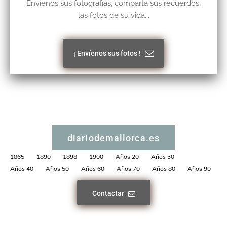
Envíenos sus fotografías, comparta sus recuerdos,
las fotos de su vida...
¡ Envíenos sus fotos !
diariodemallorca.es
1865
1890
1898
1900
Años 20
Años 30
Años 40
Años 50
Años 60
Años 70
Años 80
Años 90
Contactar