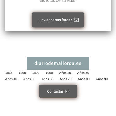
las fotos de su vida...
¡ Envíenos sus fotos !
diariodemallorca.es
1865
1890
1898
1900
Años 20
Años 30
Años 40
Años 50
Años 60
Años 70
Años 80
Años 90
Contactar