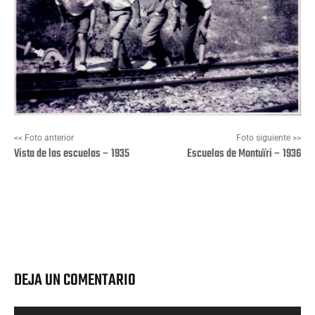
<< Foto anterior
Foto siguiente >>
Vista de las escuelas – 1935
Escuelas de Montuïri – 1936
Facebook
X
Pinterest
Wha
DEJA UN COMENTARIO