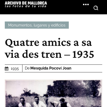
ARCHIVO DE MALLORCA
las fotos de tu vida
Monumentos, lugares y edificios
Quatre amics a sa
via des tren – 1935
De
Mesquida Pocoví Joan
1935