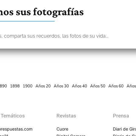
os sus fotografías
, comparta sus recuerdos, las fotos de su vida...
890
1898
1900
Años 20
Años 30
Años 40
Años 50
Años 60
Años
 Temáticos
Revistas
Prensa
respuestas.com
Cuore
Diari de Gi