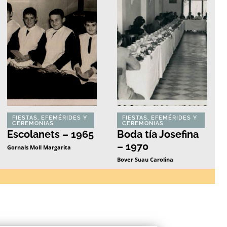
FIESTAS, EFEMÉRIDES Y
FIESTAS, EFEMÉRIDES Y
CEREMONIAS
CEREMONIAS
Escolanets – 1965
Boda tía Josefina
– 1970
Gornals Moll Margarita
Bover Suau Carolina