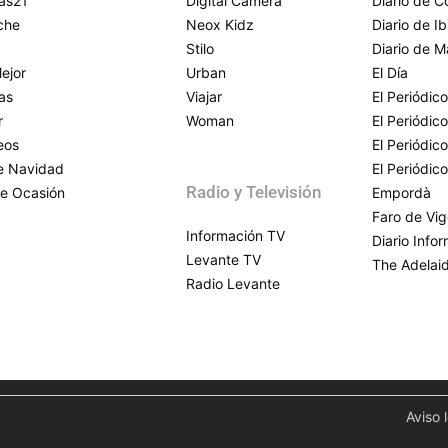
as21
Digital Camera
Diario de 
che
Neox Kidz
Diario de Ib
Stilo
Diario de M
ejor
Urban
El Día
as
Viajar
El Periódico
r
Woman
El Periódic
eos
El Periódic
de Navidad
El Periódic
Radio y Televisión
e Ocasión
Empordà
Faro de Vi
Información TV
Diario Info
Levante TV
The Adelai
Radio Levante
Aviso 