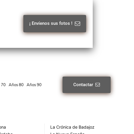
¡ Envíenos sus fotos !
Contactar
 70
Años 80
Años 90
rona
La Crónica de Badajoz