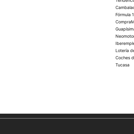
Tendenci
Cambala
Fórmula 1
CompraM
Guapísim
Neomoto
Iberempl
Lotería 
Coches d
Tucasa