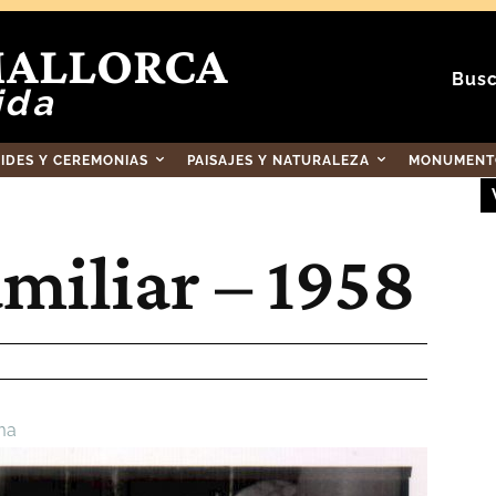
MALLORCA
Busc
ida
RIDES Y CEREMONIAS
PAISAJES Y NATURALEZA
MONUMENTO
miliar – 1958
ma