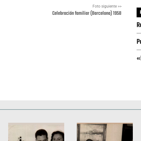
Foto siguiente >>
Celebración familiar (Barcelona) 1958
R
Pinterest
WhatsApp
P
«
Deportes
Fiestas, efemérides y ceremonias
Monumentos, lugares y 