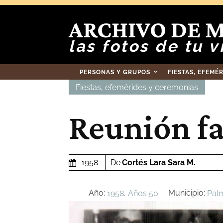
ARCHIVO DE 
las fotos de tu v
PERSONAS Y GRUPOS
FIESTAS, EFEMÉ
Fiestas, efemérides y ceremonias
Reunión fa
De
Cortés Lara Sara M.
1958
Año:
,
Municipio:
1958
Años 50
Pal