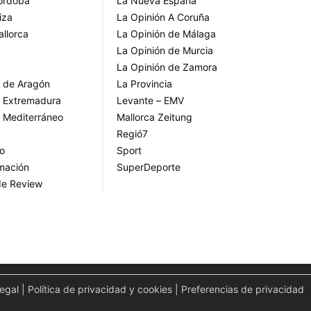
Córdoba
La Nueva España
iza
La Opinión A Coruña
allorca
La Opinión de Málaga
La Opinión de Murcia
La Opinión de Zamora
o de Aragón
La Provincia
o Extremadura
Levante – EMV
o Mediterráneo
Mallorca Zeitung
Regió7
go
Sport
rmación
SuperDeporte
de Review
legal
|
Política de privacidad y cookies
|
Preferencias de privacidad