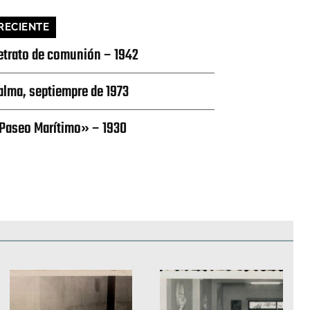
RECIENTE
etrato de comunión – 1942
alma, septiempre de 1973
Paseo Marítimo» – 1930
edificios
Paisajes y naturaleza
Personas y grupos
Más