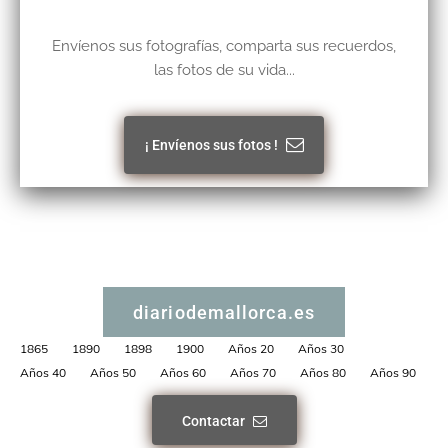
Envíenos sus fotografías, comparta sus recuerdos,
las fotos de su vida...
¡ Envíenos sus fotos !
diariodemallorca.es
1865
1890
1898
1900
Años 20
Años 30
Años 40
Años 50
Años 60
Años 70
Años 80
Años 90
Contactar