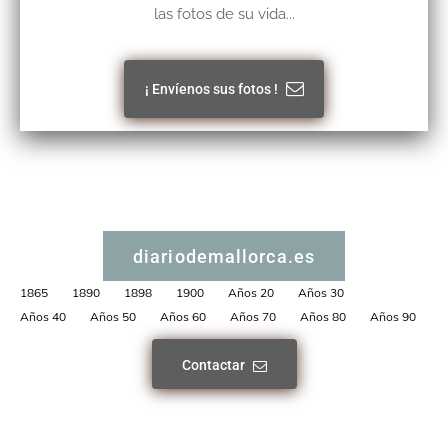
las fotos de su vida...
¡ Envíenos sus fotos !
diariodemallorca.es
1865
1890
1898
1900
Años 20
Años 30
Años 40
Años 50
Años 60
Años 70
Años 80
Años 90
Contactar