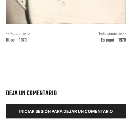
<< Foto anterior
Foto siguiente >>
Hijos – 1970
Es papá – 1970
Facebook
X
Pinterest
Wha
DEJA UN COMENTARIO
INICIAR SESIÓN PARA DEJAR UN COMENTARIO