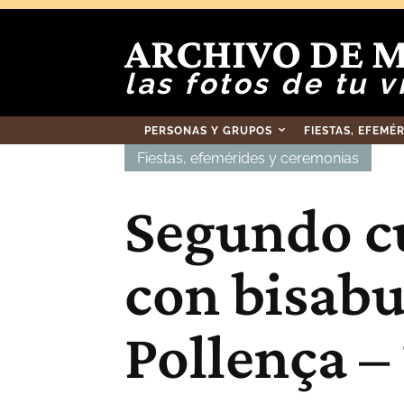
ARCHIVO DE 
las fotos de tu v
PERSONAS Y GRUPOS
FIESTAS, EFEMÉ
Fiestas, efemérides y ceremonias
Segundo c
con bisabu
Pollença –