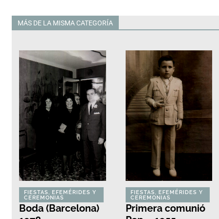
MÁS DE LA MISMA CATEGORÍA
Todas
FIESTAS, EFEMÉRIDES Y
FIESTAS, EFEMÉRIDES Y
CEREMONIAS
CEREMONIAS
Boda (Barcelona)
Primera comunió