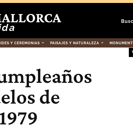
MALLORCA
Busc
ida
RIDES Y CEREMONIAS
PAISAJES Y NATURALEZA
MONUMENTO
umpleaños
elos de
 1979