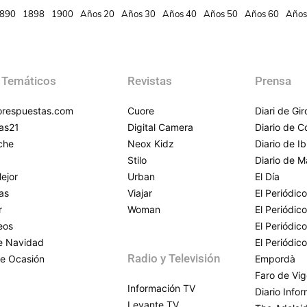
890
1898
1900
Años 20
Años 30
Años 40
Años 50
Años 60
Años
 Temáticos
Revistas
Prensa
respuestas.com
Cuore
Diari de Gi
as21
Digital Camera
Diario de 
che
Neox Kidz
Diario de Ib
Stilo
Diario de M
ejor
Urban
El Día
as
Viajar
El Periódico
r
Woman
El Periódic
eos
El Periódic
de Navidad
El Periódic
Radio y Televisión
e Ocasión
Empordà
Faro de Vi
Información TV
Diario Info
Levante TV