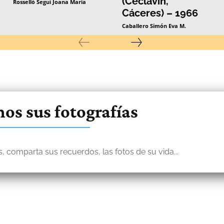
(Ceclavín,
Rosselló Seguí Joana Maria
Cáceres) – 1966
Caballero Simón Eva M.
os sus fotografías
, comparta sus recuerdos, las fotos de su vida...