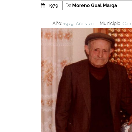
De
Moreno Gual Marga
1979
Año:
,
Municipio:
1979
Años 70
Cam