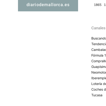
diariodemallorca.es
1865
1
Canales
Buscando
Tendenci
Cambala
Fórmula 1
CompraM
Guapísim
Neomoto
Iberempl
Lotería 
Coches d
Tucasa