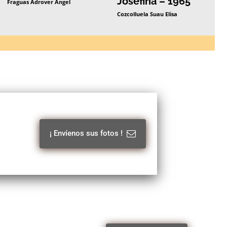
Josefina – 1965
Fraguas Adrover Angel
Cozcolluela Suau Elisa
¡ Envíenos sus fotos !