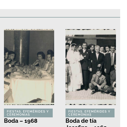
edificios
Paisajes y naturaleza
Personas y grupos
Más
FIESTAS, EFEMÉRIDES Y
FIESTAS, EFEMÉRIDES Y
CEREMONIAS
CEREMONIAS
Boda – 1968
Boda de tía