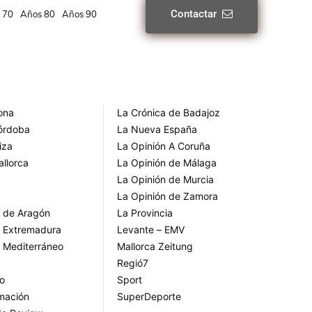
Contactar
 70
Años 80
Años 90
rona
La Crónica de Badajoz
Córdoba
La Nueva España
iza
La Opinión A Coruña
allorca
La Opinión de Málaga
La Opinión de Murcia
La Opinión de Zamora
o de Aragón
La Provincia
o Extremadura
Levante – EMV
o Mediterráneo
Mallorca Zeitung
Regió7
go
Sport
rmación
SuperDeporte