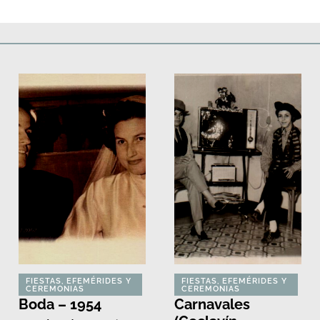
Deportes
Fiestas, efemérides y ceremonias
Monumentos, lugares y 
FIESTAS, EFEMÉRIDES Y
FIESTAS, EFEMÉRIDES Y
CEREMONIAS
CEREMONIAS
Boda – 1954
Carnavales