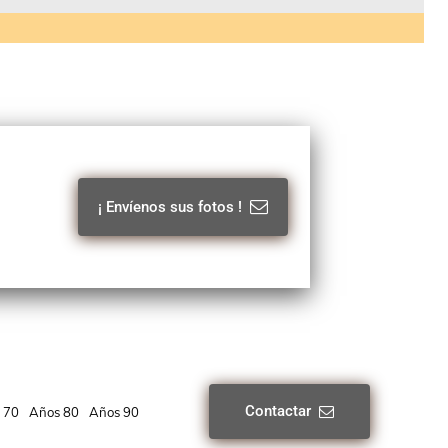
¡ Envíenos sus fotos !
Contactar
 70
Años 80
Años 90