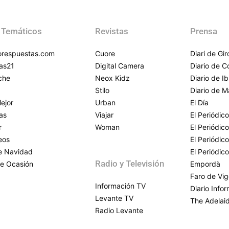
 Temáticos
Revistas
Prensa
respuestas.com
Cuore
Diari de Gi
as21
Digital Camera
Diario de 
che
Neox Kidz
Diario de Ib
Stilo
Diario de M
ejor
Urban
El Día
as
Viajar
El Periódico
r
Woman
El Periódic
eos
El Periódic
de Navidad
El Periódic
Radio y Televisión
e Ocasión
Empordà
Faro de Vi
Información TV
Diario Info
Levante TV
The Adelai
Radio Levante