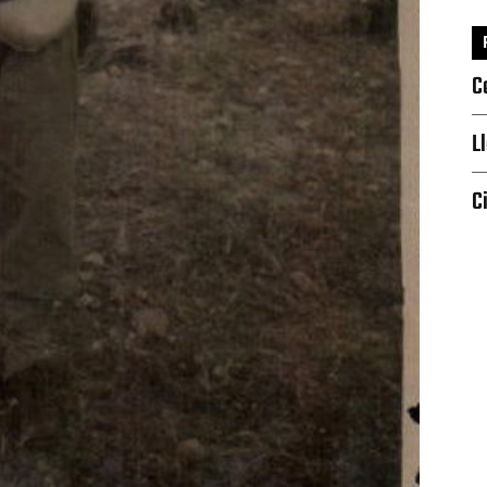
C
L
C