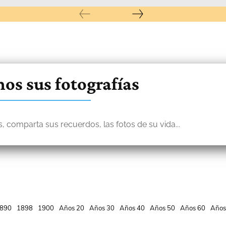
os sus fotografías
, comparta sus recuerdos, las fotos de su vida...
890
1898
1900
Años 20
Años 30
Años 40
Años 50
Años 60
Años