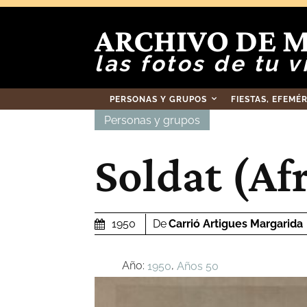
ARCHIVO DE 
las fotos de tu v
PERSONAS Y GRUPOS
FIESTAS, EFEMÉ
Personas y grupos
Soldat (Af
De
Carrió Artigues Margarida
1950
Año:
,
1950
Años 50