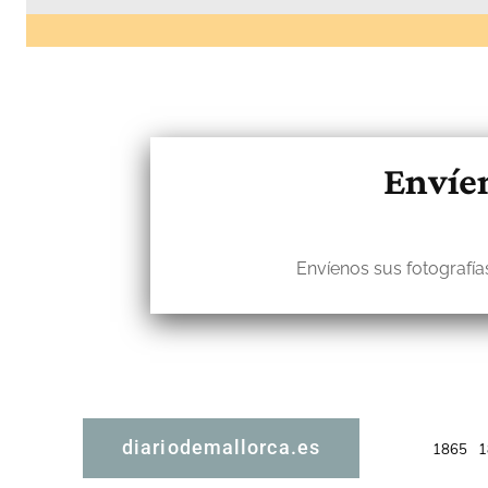
Envíen
Envíenos sus fotografías
diariodemallorca.es
1865
1