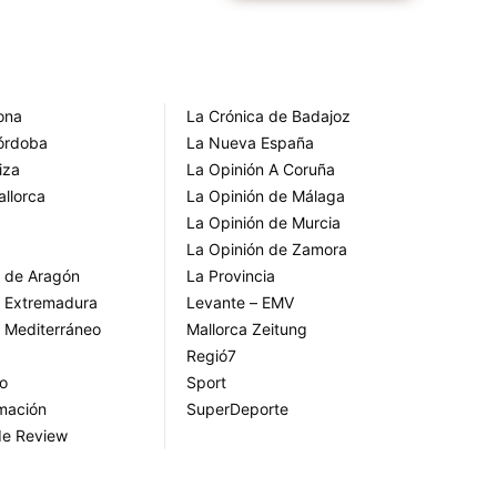
rona
La Crónica de Badajoz
Córdoba
La Nueva España
iza
La Opinión A Coruña
allorca
La Opinión de Málaga
La Opinión de Murcia
La Opinión de Zamora
o de Aragón
La Provincia
o Extremadura
Levante – EMV
o Mediterráneo
Mallorca Zeitung
Regió7
go
Sport
rmación
SuperDeporte
de Review