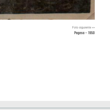
Foto siguiente >>
Pagesa – 1950
Pinterest
WhatsApp
Deportes
Fiestas, efemérides y ceremonias
Monumentos, lugares y 