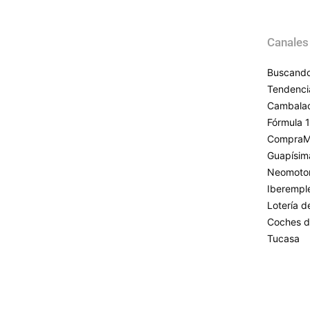
Canales
Buscando
Tendenci
Cambala
Fórmula 1
CompraM
Guapísim
Neomoto
Iberempl
Lotería 
Coches d
Tucasa