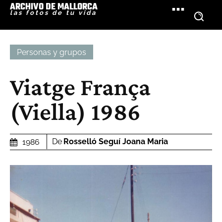
ARCHIVO DE MALLORCA
las fotos de tu vida
Personas y grupos
Viatge França
(Viella) 1986
De
Rosselló Seguí Joana Maria
1986