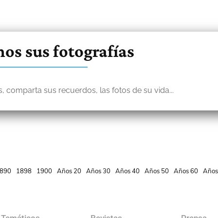
os sus fotografías
, comparta sus recuerdos, las fotos de su vida...
890
1898
1900
Años 20
Años 30
Años 40
Años 50
Años 60
Años