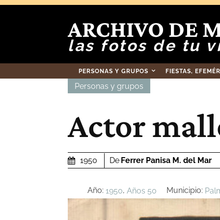
ARCHIVO DE 
las fotos de tu v
PERSONAS Y GRUPOS
FIESTAS, EFEMÉ
Personas y grupos
Actor mall
De
Ferrer Panisa M. del Mar
1950
Año:
,
Municipio:
1950
Años 50
Pal