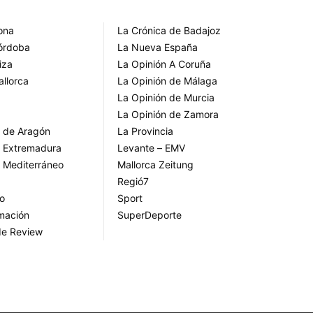
rona
La Crónica de Badajoz
Córdoba
La Nueva España
iza
La Opinión A Coruña
allorca
La Opinión de Málaga
La Opinión de Murcia
La Opinión de Zamora
o de Aragón
La Provincia
o Extremadura
Levante – EMV
o Mediterráneo
Mallorca Zeitung
Regió7
go
Sport
rmación
SuperDeporte
de Review