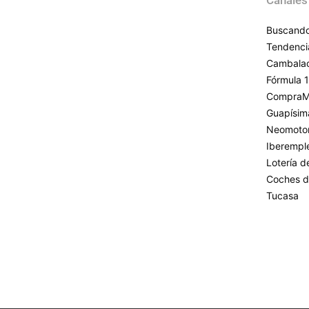
Canales
Buscando
Tendenci
Cambala
Fórmula 1
CompraM
Guapísim
Neomoto
Iberempl
Lotería 
Coches d
Tucasa