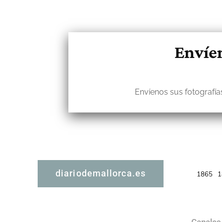
Envíen
Envíenos sus fotografías
diariodemallorca.es
1865
1