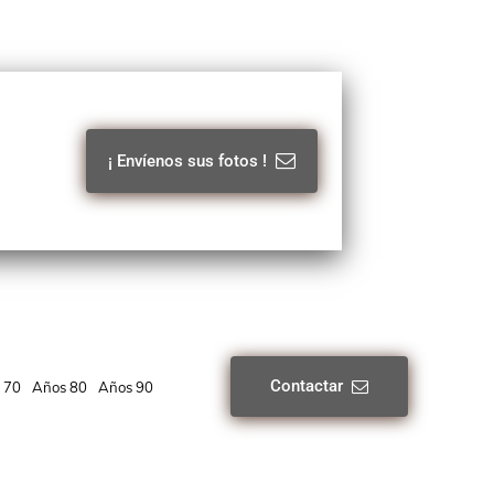
¡ Envíenos sus fotos !
Contactar
 70
Años 80
Años 90