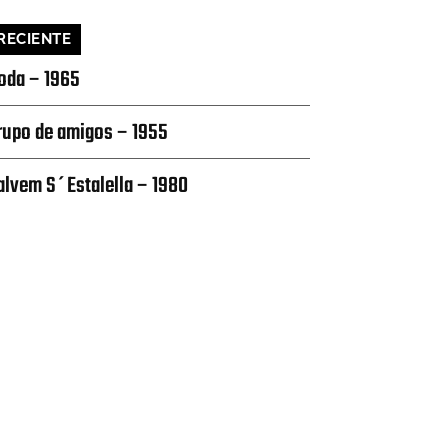
RECIENTE
oda – 1965
rupo de amigos – 1955
alvem S´Estalella – 1980