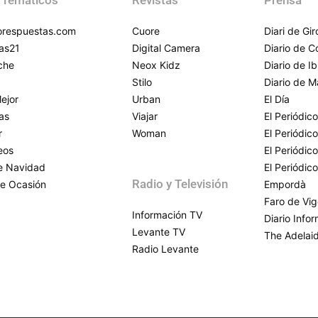
 Temáticos
Revistas
Prensa
respuestas.com
Cuore
Diari de Gi
as21
Digital Camera
Diario de 
che
Neox Kidz
Diario de Ib
Stilo
Diario de M
ejor
Urban
El Día
as
Viajar
El Periódico
r
Woman
El Periódic
eos
El Periódic
de Navidad
El Periódic
Radio y Televisión
e Ocasión
Empordà
Faro de Vi
Información TV
Diario Info
Levante TV
The Adelai
Radio Levante