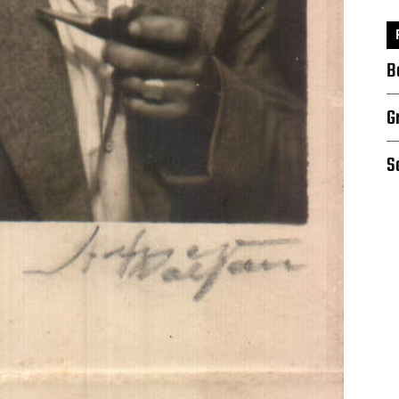
B
G
S