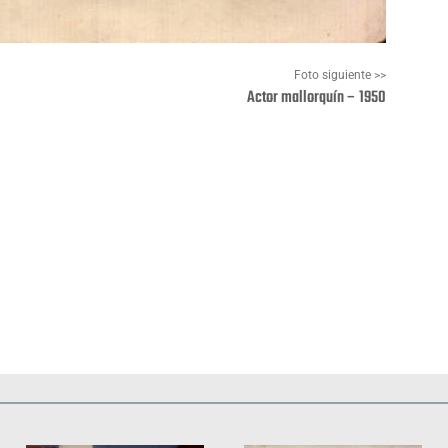
Foto siguiente >>
Actor mallorquín – 1950
Pinterest
WhatsApp
Deportes
Fiestas, efemérides y ceremonias
Monumentos, lugares y 