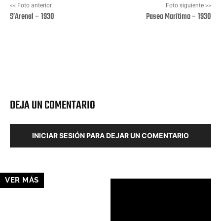
<< Foto anterior
Foto siguiente >>
S’Arenal – 1930
Paseo Marítimo – 1930
Facebook
X
Pinterest
Wha
DEJA UN COMENTARIO
INICIAR SESIÓN PARA DEJAR UN COMENTARIO
VER MÁS