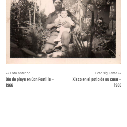
<< Foto anterior
Foto siguiente >>
Día de playa en Can Pastilla –
Xisco en el patio de su casa –
1966
1966
Facebook
X
Pinterest
Wha