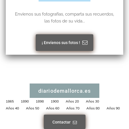
Envíenos sus fotografías, comparta sus recuerdos,
las fotos de su vida...
¡ Envíenos sus fotos !
diariodemallorca.es
1865
1890
1898
1900
Años 20
Años 30
Años 40
Años 50
Años 60
Años 70
Años 80
Años 90
Contactar