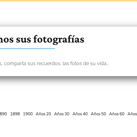
os sus fotografías
, comparta sus recuerdos, las fotos de su vida...
890
1898
1900
Años 20
Años 30
Años 40
Años 50
Años 60
Años