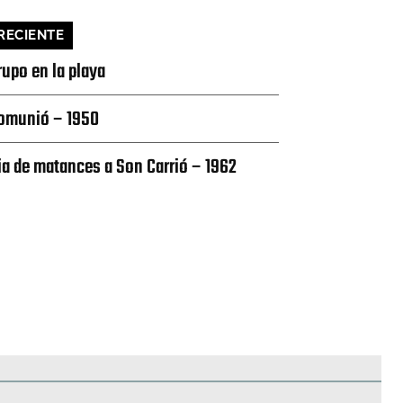
RECIENTE
rupo en la playa
omunió – 1950
ia de matances a Son Carrió – 1962
edificios
Paisajes y naturaleza
Personas y grupos
Más