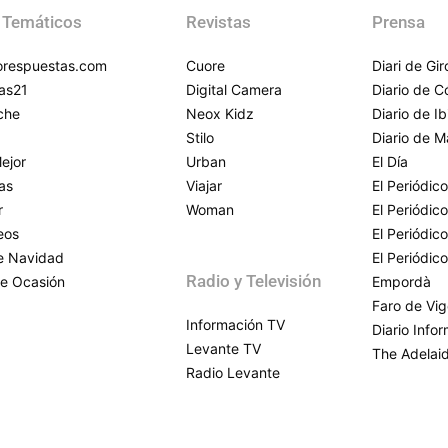
 Temáticos
Revistas
Prensa
respuestas.com
Cuore
Diari de Gi
as21
Digital Camera
Diario de 
che
Neox Kidz
Diario de Ib
Stilo
Diario de M
ejor
Urban
El Día
as
Viajar
El Periódico
r
Woman
El Periódic
eos
El Periódic
de Navidad
El Periódic
Radio y Televisión
e Ocasión
Empordà
Faro de Vi
Información TV
Diario Info
Levante TV
The Adelai
Radio Levante