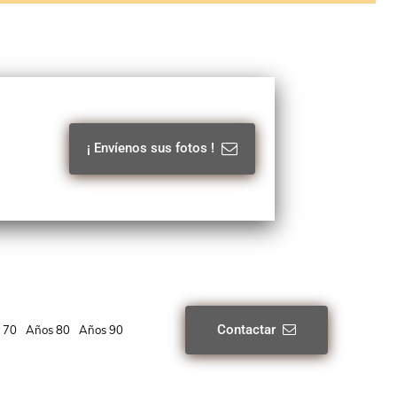
¡ Envíenos sus fotos !
Contactar
 70
Años 80
Años 90