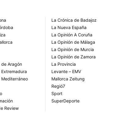
rona
La Crónica de Badajoz
Córdoba
La Nueva España
iza
La Opinión A Coruña
allorca
La Opinión de Málaga
La Opinión de Murcia
La Opinión de Zamora
o de Aragón
La Provincia
o Extremadura
Levante – EMV
o Mediterráneo
Mallorca Zeitung
Regió7
go
Sport
rmación
SuperDeporte
de Review