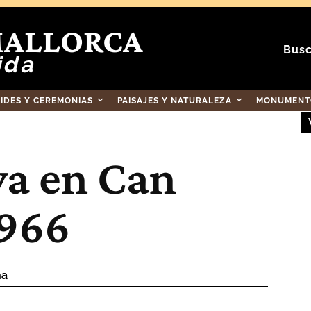
MALLORCA
Busc
ida
RIDES Y CEREMONIAS
PAISAJES Y NATURALEZA
MONUMENTO
ya en Can
1966
na