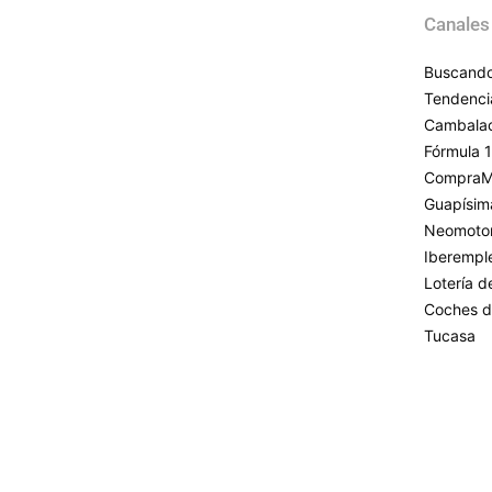
Canales
Buscando
Tendenci
Cambala
Fórmula 1
CompraM
Guapísim
Neomoto
Iberempl
Lotería 
Coches d
Tucasa