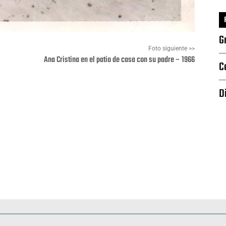
G
Foto siguiente >>
Ana Cristina en el patio de casa con su padre – 1966
C
D
Pinterest
WhatsApp
Deportes
Fiestas, efemérides y ceremonias
Monumentos, lugares y 