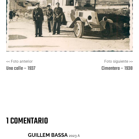
<< Foto anterior
Foto siguiente >>
Una calle – 1937
Cimentera – 1938
Facebook
X
Pinterest
Wha
1 COMENTARIO
GUILLEM BASSA
2023 A