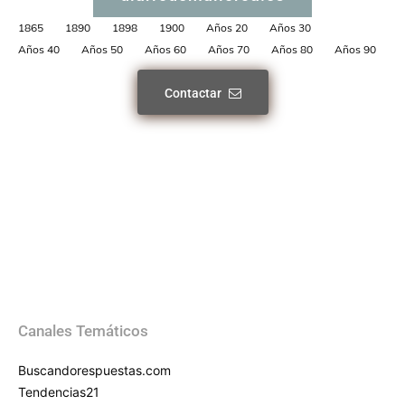
1865
1890
1898
1900
Años 20
Años 30
Años 40
Años 50
Años 60
Años 70
Años 80
Años 90
Contactar
Canales Temáticos
Buscandorespuestas.com
Tendencias21