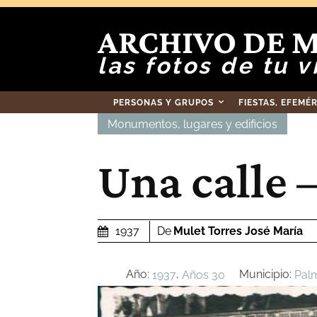
ARCHIVO DE 
las fotos de tu v
PERSONAS Y GRUPOS
FIESTAS, EFEMÉ
Monumentos, lugares y edificios
Una calle 
De
Mulet Torres José María
1937
Año:
,
Municipio:
1937
Años 30
Pal