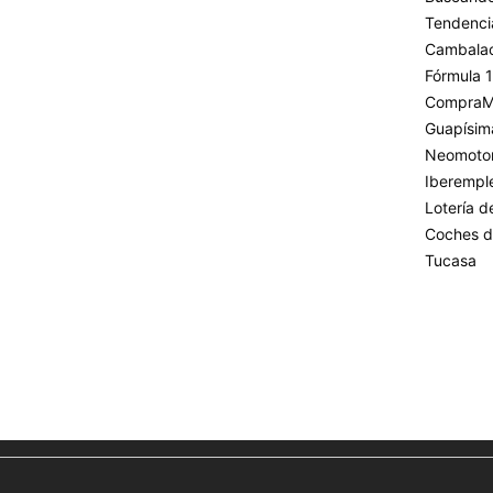
Tendenci
Cambala
Fórmula 1
CompraM
Guapísim
Neomoto
Iberempl
Lotería 
Coches d
Tucasa