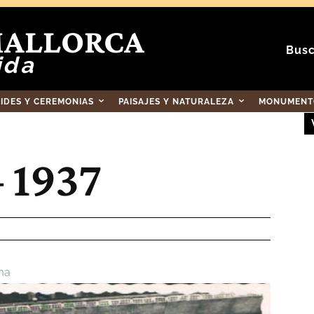
MALLORCA
Busc
ida
RIDES Y CEREMONIAS
PAISAJES Y NATURALEZA
MONUMENTO
– 1937
ma