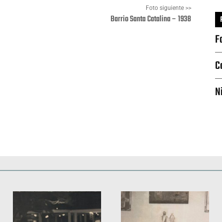
Foto siguiente >>
Barrio Santa Catalina – 1938
F
Pinterest
WhatsApp
C
N
Deportes
Fiestas, efemérides y ceremonias
Monumentos, lugares y 