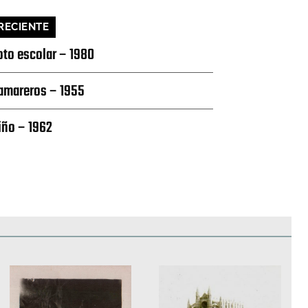
RECIENTE
oto escolar – 1980
amareros – 1955
iño – 1962
edificios
Paisajes y naturaleza
Personas y grupos
Más