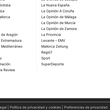
Córdoba
La Nueva España
iza
La Opinión A Coruña
allorca
La Opinión de Málaga
La Opinión de Murcia
La Opinión de Zamora
o de Aragón
La Provincia
o Extremadura
Levante – EMV
o Mediterráneo
Mallorca Zeitung
Regió7
go
Sport
rmación
SuperDeporte
de Review
legal
|
Política de privacidad y cookies
|
Preferencias de privacidad