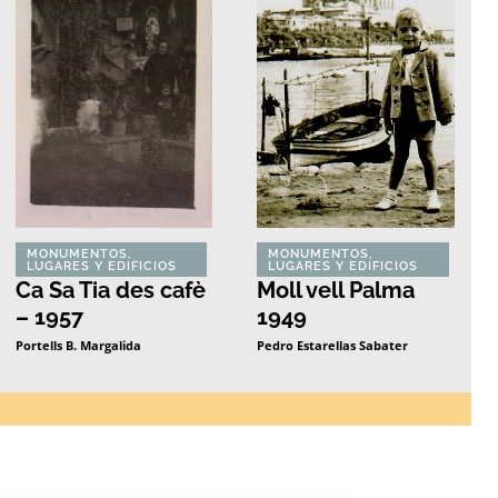
MONUMENTOS,
MONUMENTOS,
LUGARES Y EDIFICIOS
LUGARES Y EDIFICIOS
Ca Sa Tia des cafè
Moll vell Palma
– 1957
1949
Portells B. Margalida
Pedro Estarellas Sabater