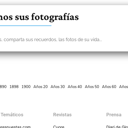
os sus fotografías
, comparta sus recuerdos, las fotos de su vida...
890
1898
1900
Años 20
Años 30
Años 40
Años 50
Años 60
Años
 Temáticos
Revistas
Prensa
respuestas.com
Cuore
Diari de Gi