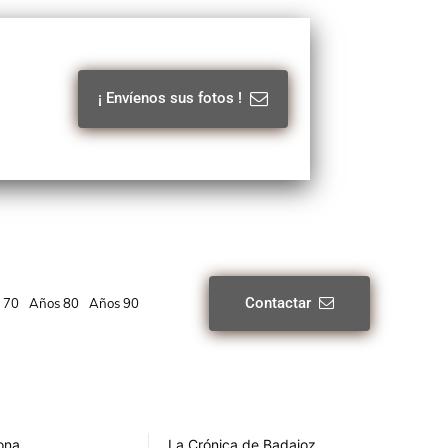
¡ Envíenos sus fotos !
Contactar
 70
Años 80
Años 90
rona
La Crónica de Badajoz