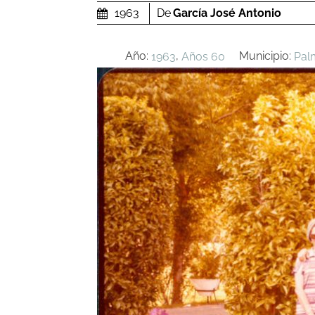
De
García José Antonio
1963
Año:
,
Municipio:
1963
Años 60
Pal