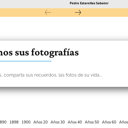
Pedro Estarellas Sabater
os sus fotografías
, comparta sus recuerdos, las fotos de su vida...
890
1898
1900
Años 20
Años 30
Años 40
Años 50
Años 60
Años