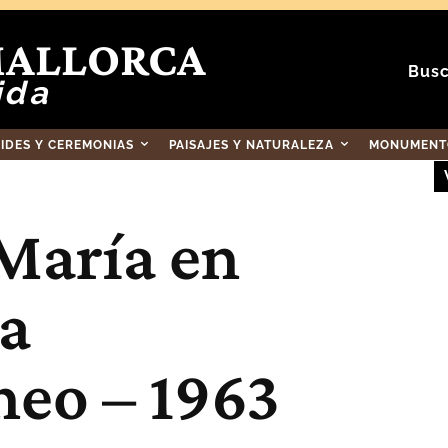
MALLORCA
Busc
ida
RIDES Y CEREMONIAS
PAISAJES Y NATURALEZA
MONUMENTO
María en
za
neo – 1963