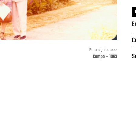
E
C
Foto siguiente >>
S
Campo – 1963
Pinterest
WhatsApp