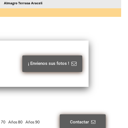
Almagro Terrasa Araceli
¡ Envíenos sus fotos !
Contactar
 70
Años 80
Años 90