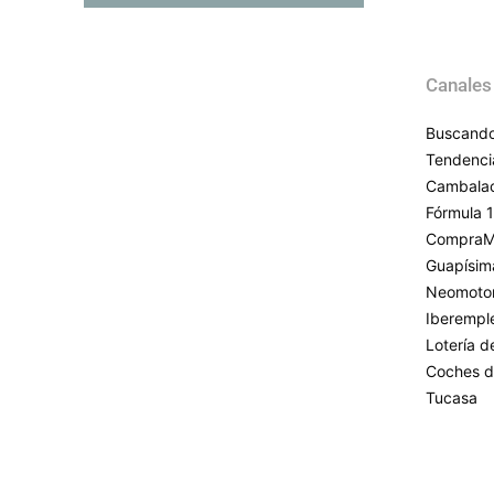
Canales
Buscando
Tendenci
Cambala
Fórmula 1
CompraM
Guapísim
Neomoto
Iberempl
Lotería 
Coches d
Tucasa