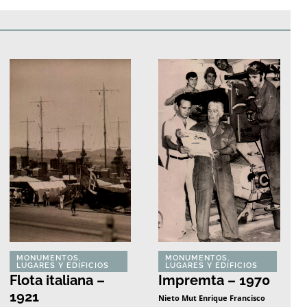
edificios
Paisajes y naturaleza
Personas y grupos
Más
MONUMENTOS,
MONUMENTOS,
LUGARES Y EDIFICIOS
LUGARES Y EDIFICIOS
Flota italiana –
Impremta – 1970
1921
Nieto Mut Enrique Francisco