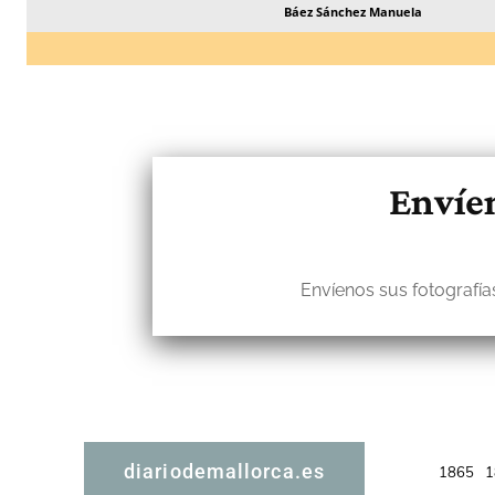
Báez Sánchez Manuela
Envíen
Envíenos sus fotografías
diariodemallorca.es
1865
1