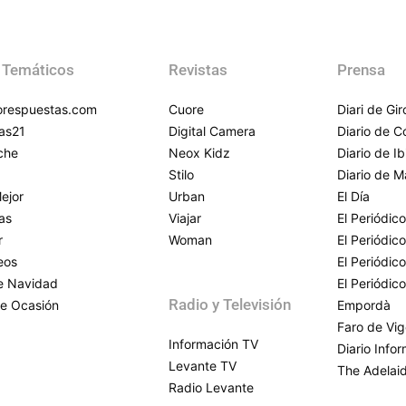
 Temáticos
Revistas
Prensa
respuestas.com
Cuore
Diari de Gi
as21
Digital Camera
Diario de 
che
Neox Kidz
Diario de Ib
Stilo
Diario de M
ejor
Urban
El Día
as
Viajar
El Periódico
r
Woman
El Periódic
eos
El Periódic
de Navidad
El Periódic
Radio y Televisión
e Ocasión
Empordà
Faro de Vi
Información TV
Diario Info
Levante TV
The Adelai
Radio Levante