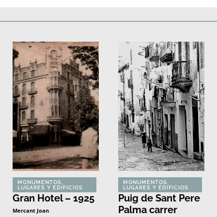
Deportes
Fiestas, efemérides y ceremonias
Monumentos, lugares y 
MONUMENTOS,
MONUMENTOS,
LUGARES Y EDIFICIOS
LUGARES Y EDIFICIOS
Gran Hotel – 1925
Puig de Sant Pere
Palma carrer
Mercant Joan