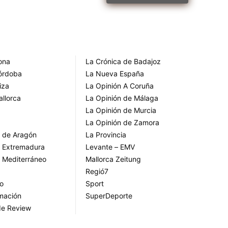
rona
La Crónica de Badajoz
Córdoba
La Nueva España
iza
La Opinión A Coruña
allorca
La Opinión de Málaga
La Opinión de Murcia
La Opinión de Zamora
o de Aragón
La Provincia
o Extremadura
Levante – EMV
o Mediterráneo
Mallorca Zeitung
Regió7
go
Sport
rmación
SuperDeporte
de Review