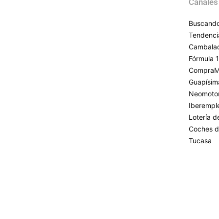
Canales
Buscando
Tendenci
Cambala
Fórmula 1
CompraM
Guapísim
Neomoto
Iberempl
Lotería 
Coches d
Tucasa