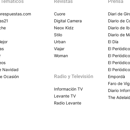
 Temáticos
Revistas
Prensa
respuestas.com
Cuore
Diari de Gi
as21
Digital Camera
Diario de 
che
Neox Kidz
Diario de Ib
Stilo
Diario de M
ejor
Urban
El Día
as
Viajar
El Periódico
r
Woman
El Periódic
eos
El Periódic
de Navidad
El Periódic
Radio y Televisión
e Ocasión
Empordà
Faro de Vi
Información TV
Diario Info
Levante TV
The Adelai
Radio Levante