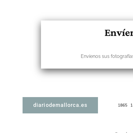
Envíen
Envíenos sus fotografías
diariodemallorca.es
1865
1