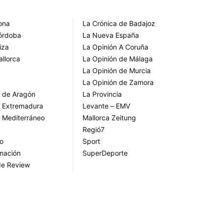
rona
La Crónica de Badajoz
Córdoba
La Nueva España
iza
La Opinión A Coruña
allorca
La Opinión de Málaga
La Opinión de Murcia
La Opinión de Zamora
o de Aragón
La Provincia
o Extremadura
Levante – EMV
o Mediterráneo
Mallorca Zeitung
Regió7
go
Sport
rmación
SuperDeporte
de Review