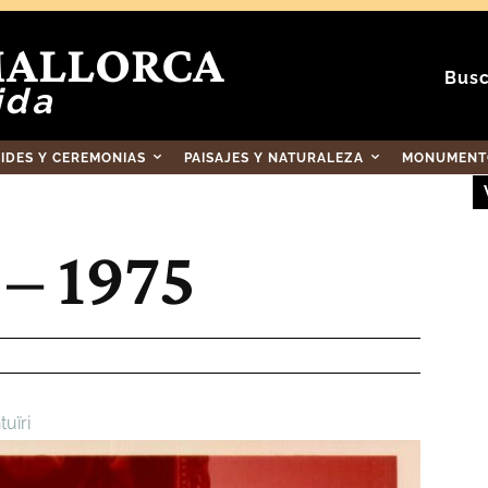
MALLORCA
Busc
ida
RIDES Y CEREMONIAS
PAISAJES Y NATURALEZA
MONUMENTO
 – 1975
uïri