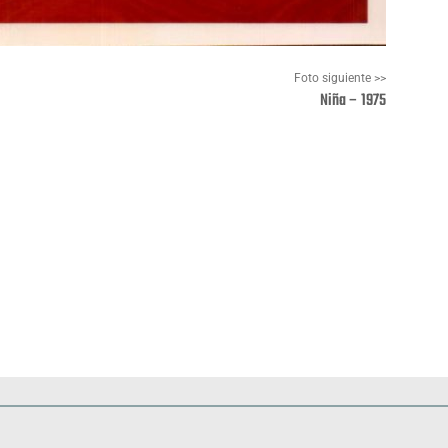
Foto siguiente >>
Niña – 1975
Pinterest
WhatsApp
Deportes
Fiestas, efemérides y ceremonias
Monumentos, lugares y 