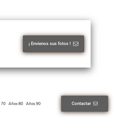
¡ Envíenos sus fotos !
Contactar
 70
Años 80
Años 90