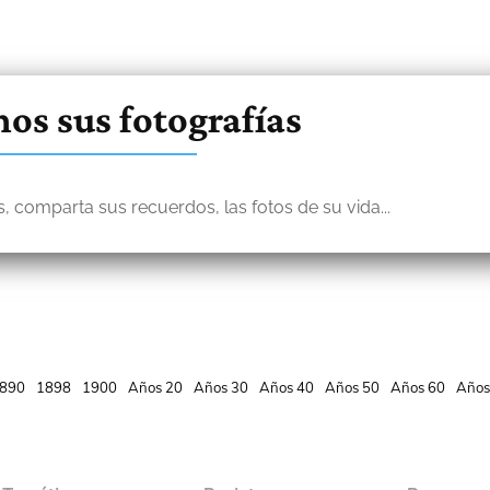
os sus fotografías
, comparta sus recuerdos, las fotos de su vida...
890
1898
1900
Años 20
Años 30
Años 40
Años 50
Años 60
Años