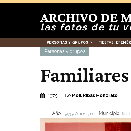
ARCHIVO DE 
las fotos de tu v
PERSONAS Y GRUPOS
FIESTAS, EFEMÉ
Personas y grupos
Familiares
De
Moll Ribas Honorato
1975
Año:
,
Municipio:
1975
Años 70
Mont