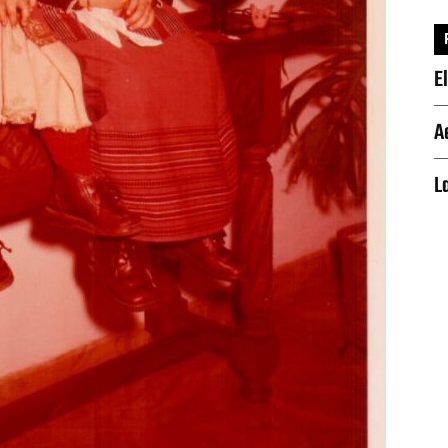
E
A
L