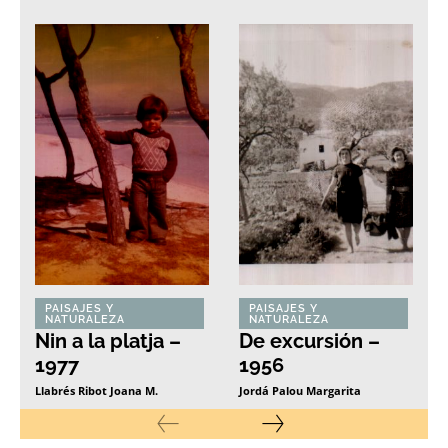
PAISAJES Y
PAISAJES Y
NATURALEZA
NATURALEZA
Nin a la platja –
De excursión –
1977
1956
Llabrés Ribot Joana M.
Jordá Palou Margarita