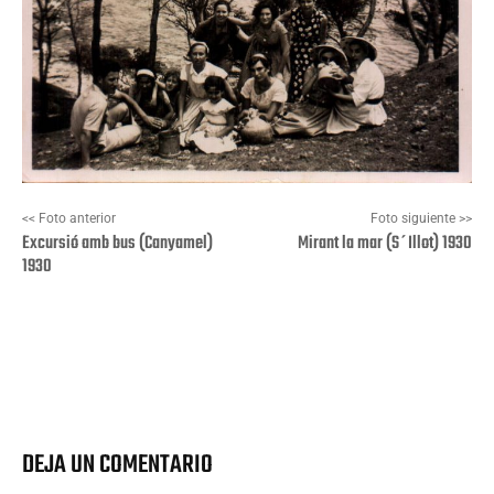
<< Foto anterior
Foto siguiente >>
Excursió amb bus (Canyamel)
Mirant la mar (S´Illot) 1930
1930
Facebook
X
Pinterest
Wha
DEJA UN COMENTARIO