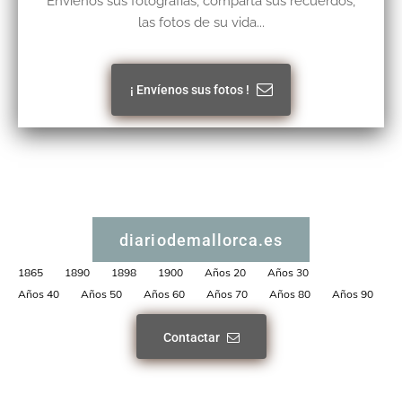
Envíenos sus fotografías, comparta sus recuerdos,
las fotos de su vida...
¡ Envíenos sus fotos !
diariodemallorca.es
1865
1890
1898
1900
Años 20
Años 30
Años 40
Años 50
Años 60
Años 70
Años 80
Años 90
Contactar