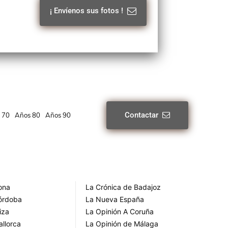
¡ Envíenos sus fotos !
Contactar
 70
Años 80
Años 90
rona
La Crónica de Badajoz
Córdoba
La Nueva España
iza
La Opinión A Coruña
allorca
La Opinión de Málaga