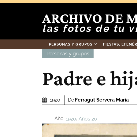
ARCHIVO DE 
las fotos de tu v
PERSONAS Y GRUPOS
FIESTAS, EFEMÉ
Personas y grupos
Padre e hij
De
Ferragut Servera María
1920
Año:
,
1920
Años 20