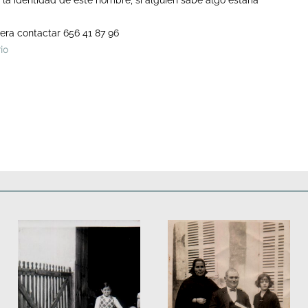
la identidad de este hombre, si alguien sabe algo estaria
era contactar 656 41 87 96
io
Deportes
Fiestas, efemérides y ceremonias
Monumentos, lugares y 