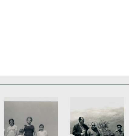
edificios
Paisajes y naturaleza
Personas y grupos
Más