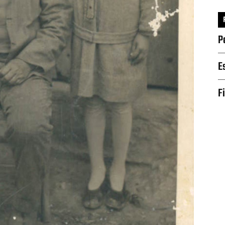
P
E
F