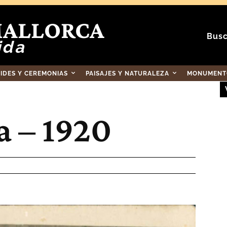
MALLORCA
Busc
ida
RIDES Y CEREMONIAS
PAISAJES Y NATURALEZA
MONUMENTO
a – 1920