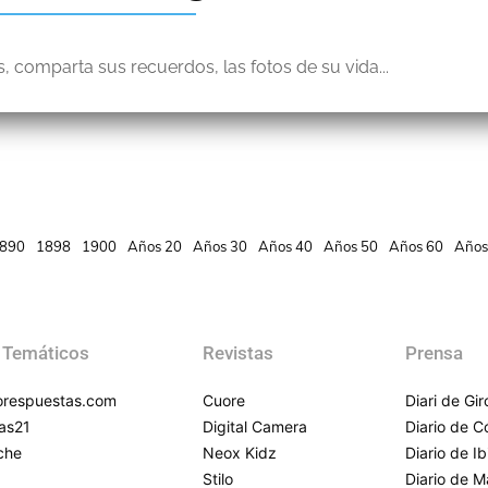
, comparta sus recuerdos, las fotos de su vida...
890
1898
1900
Años 20
Años 30
Años 40
Años 50
Años 60
Años
 Temáticos
Revistas
Prensa
respuestas.com
Cuore
Diari de Gi
as21
Digital Camera
Diario de 
che
Neox Kidz
Diario de Ib
Stilo
Diario de M