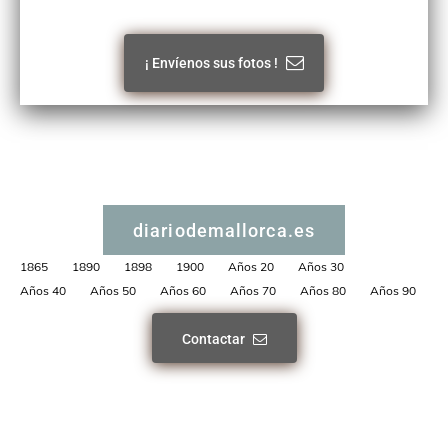
¡ Envíenos sus fotos !
diariodemallorca.es
1865
1890
1898
1900
Años 20
Años 30
Años 40
Años 50
Años 60
Años 70
Años 80
Años 90
Contactar