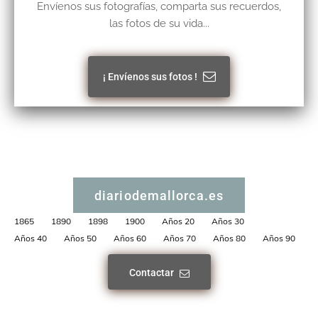
Envíenos sus fotografías, comparta sus recuerdos,
las fotos de su vida...
¡ Envíenos sus fotos !
diariodemallorca.es
1865
1890
1898
1900
Años 20
Años 30
Años 40
Años 50
Años 60
Años 70
Años 80
Años 90
Contactar