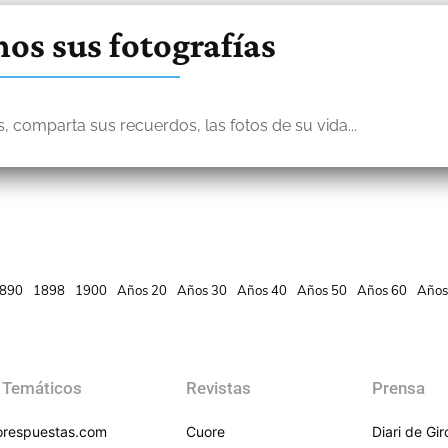
os sus fotografías
, comparta sus recuerdos, las fotos de su vida...
890
1898
1900
Años 20
Años 30
Años 40
Años 50
Años 60
Años
 Temáticos
Revistas
Prensa
respuestas.com
Cuore
Diari de Gi