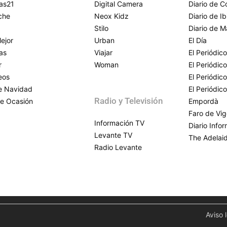
as21
Digital Camera
Diario de 
che
Neox Kidz
Diario de Ib
Stilo
Diario de M
ejor
Urban
El Día
as
Viajar
El Periódico
r
Woman
El Periódic
eos
El Periódic
de Navidad
El Periódic
Radio y Televisión
e Ocasión
Empordà
Faro de Vi
Información TV
Diario Info
Levante TV
The Adelai
Radio Levante
Aviso 