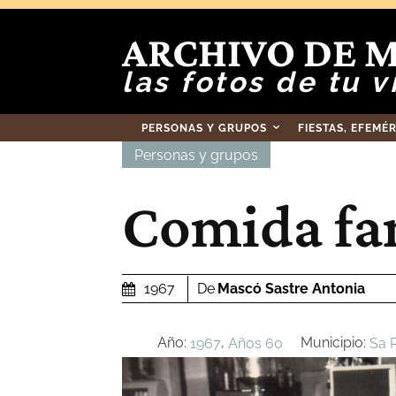
ARCHIVO DE 
las fotos de tu v
PERSONAS Y GRUPOS
FIESTAS, EFEMÉ
Personas y grupos
Comida fam
De
Mascó Sastre Antonia
1967
Año:
,
Municipio:
1967
Años 60
Sa 