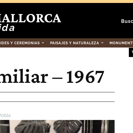
MALLORCA
Busc
ida
RIDES Y CEREMONIAS
PAISAJES Y NATURALEZA
MONUMENTO
iliar – 1967
Pobla