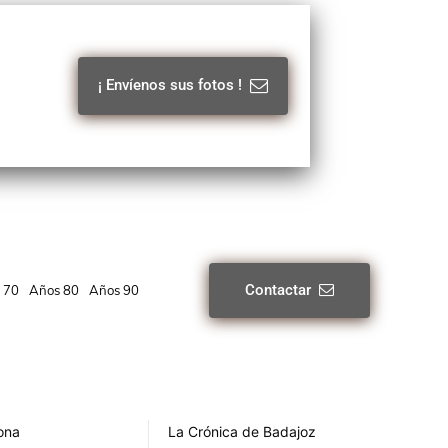
¡ Envíenos sus fotos !
Contactar
 70
Años 80
Años 90
rona
La Crónica de Badajoz