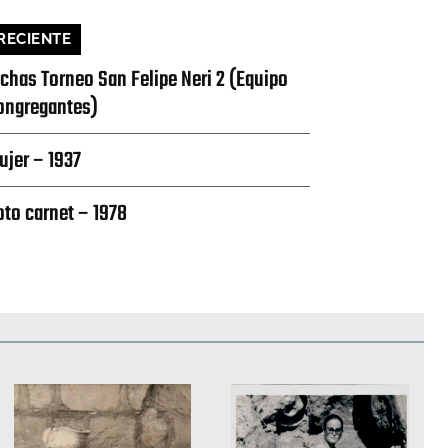
RECIENTE
ichas Torneo San Felipe Neri 2 (Equipo
ongregantes)
ujer – 1937
oto carnet – 1978
edificios
Paisajes y naturaleza
Personas y grupos
Más