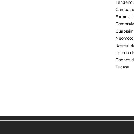
Tendenci
Cambala
Fórmula 1
CompraM
Guapísim
Neomoto
Iberempl
Lotería 
Coches d
Tucasa