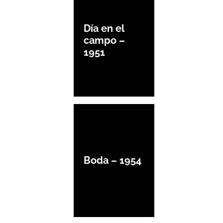
Día en el
campo –
1951
Boda – 1954