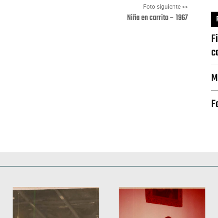
Foto siguiente >>
Niña en carrito – 1967
F
c
Pinterest
WhatsApp
M
F
Deportes
Fiestas, efemérides y ceremonias
Monumentos, lugares y 