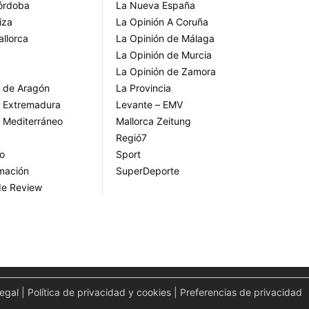
Córdoba
La Nueva España
iza
La Opinión A Coruña
allorca
La Opinión de Málaga
La Opinión de Murcia
La Opinión de Zamora
o de Aragón
La Provincia
o Extremadura
Levante – EMV
o Mediterráneo
Mallorca Zeitung
Regió7
go
Sport
rmación
SuperDeporte
de Review
legal
|
Política de privacidad y cookies
|
Preferencias de privacidad