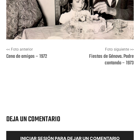
<< Foto anterior
Foto siguiente >>
Cena de amigos – 1972
Fiestas de Génova. Padre
cantando – 1973
Facebook
X
Pinterest
Wha
DEJA UN COMENTARIO
INICIAR SESIÓN PARA DEJAR UN COMENTARIO