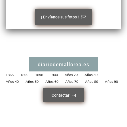
¡ Envíenos sus fotos !
diariodemallorca.es
1865
1890
1898
1900
Años 20
Años 30
Años 40
Años 50
Años 60
Años 70
Años 80
Años 90
Contactar