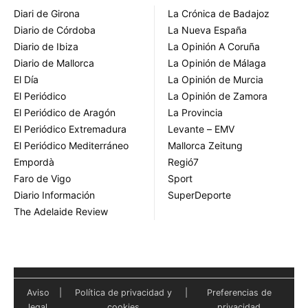
Diari de Girona
La Crónica de Badajoz
Diario de Córdoba
La Nueva España
Diario de Ibiza
La Opinión A Coruña
Diario de Mallorca
La Opinión de Málaga
El Día
La Opinión de Murcia
El Periódico
La Opinión de Zamora
El Periódico de Aragón
La Provincia
El Periódico Extremadura
Levante – EMV
El Periódico Mediterráneo
Mallorca Zeitung
Empordà
Regió7
Faro de Vigo
Sport
Diario Información
SuperDeporte
The Adelaide Review
Aviso
|
Política de privacidad y
|
Preferencias de
legal
cookies
privacidad