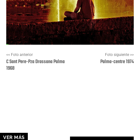
<< Foto anterior
Foto siguiente >>
C Sant Pere-Pza Drassana Palma
Palma-centre 1974
1968
Facebook
X
Pinterest
Wha
VER MÁS