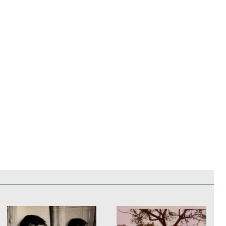
edificios
Paisajes y naturaleza
Personas y grupos
Más