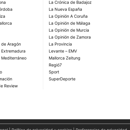
rona
La Crónica de Badajoz
Córdoba
La Nueva España
iza
La Opinión A Coruña
allorca
La Opinión de Málaga
La Opinión de Murcia
La Opinión de Zamora
o de Aragón
La Provincia
o Extremadura
Levante – EMV
o Mediterráneo
Mallorca Zeitung
Regió7
go
Sport
rmación
SuperDeporte
de Review
legal
|
Política de privacidad y cookies
|
Preferencias de privacidad