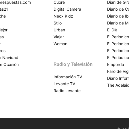
respuestas.com
Cuore
Diari de Gi
as21
Digital Camera
Diario de 
che
Neox Kidz
Diario de Ib
Stilo
Diario de M
ejor
Urban
El Día
as
Viajar
El Periódico
r
Woman
El Periódic
eos
El Periódic
de Navidad
El Periódic
Radio y Televisión
e Ocasión
Empordà
Faro de Vi
Información TV
Diario Info
Levante TV
The Adelai
Radio Levante
Aviso 