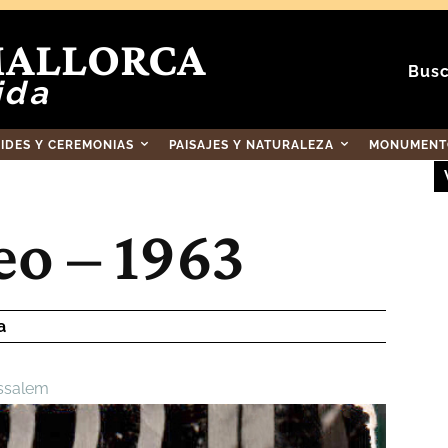
MALLORCA
Busc
ida
RIDES Y CEREMONIAS
PAISAJES Y NATURALEZA
MONUMENTO
eo – 1963
a
issalem