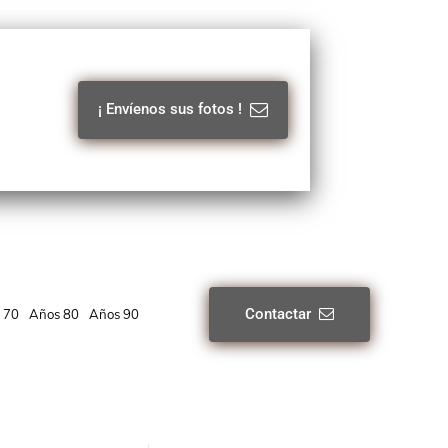
¡ Envíenos sus fotos !
Contactar
 70
Años 80
Años 90