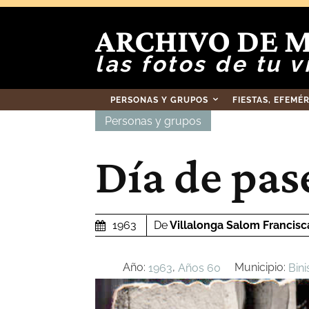
ARCHIVO DE 
las fotos de tu v
PERSONAS Y GRUPOS
FIESTAS, EFEMÉ
Personas y grupos
Día de pas
De
Villalonga Salom Francisc
1963
Año:
,
Municipio:
1963
Años 60
Bin