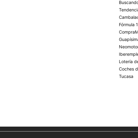
Buscando
Tendenci
Cambala
Fórmula 1
CompraM
Guapísim
Neomoto
Iberempl
Lotería 
Coches d
Tucasa