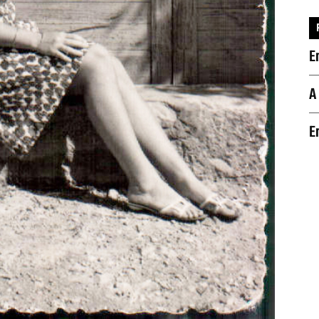
E
A
E