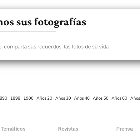
os sus fotografías
, comparta sus recuerdos, las fotos de su vida...
890
1898
1900
Años 20
Años 30
Años 40
Años 50
Años 60
Años
 Temáticos
Revistas
Prensa