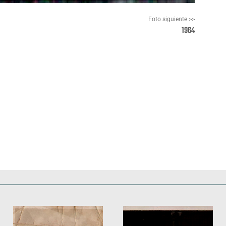
Foto siguiente >>
1964
Pinterest
WhatsApp
Deportes
Fiestas, efemérides y ceremonias
Monumentos, lugares y 