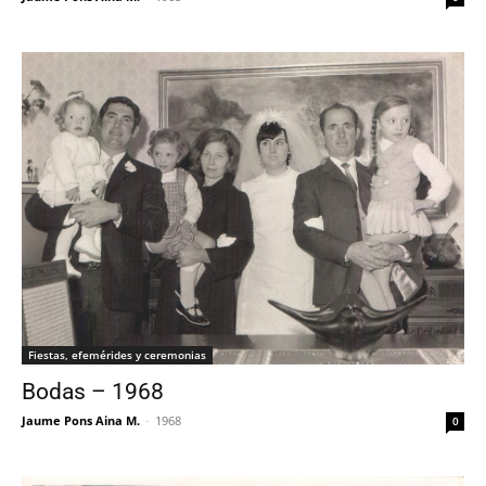
Fiestas, efemérides y ceremonias
Bodas – 1968
Jaume Pons Aina M.
-
1968
0