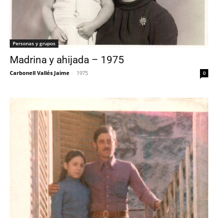
Personas y grupos
Madrina y ahijada – 1975
Carbonell Vallés Jaime
-
1975
0