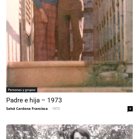
Personas y grupos
Padre e hija – 1973
Salvá Cardona Francisca
-
1973
0