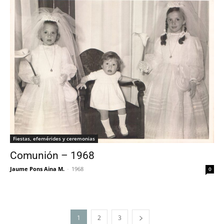
Fiestas, efemérides y ceremonias
Comunión – 1968
Jaume Pons Aina M.
-
1968
0
1
2
3