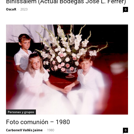
Binissalem (Actual Bodegas José L. Ferrer)
OscaR
-
2023
0
Personas y grupos
Foto comunión – 1980
Carbonell Vallés Jaime
-
1980
0