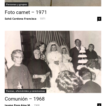
Personas y grupos
Foto carnet – 1971
Salvá Cardona Francisca
-
1971
0
Fiestas, efemérides y ceremonias
Comunión – 1968
Jaume Pons Aina M.
-
1968
0