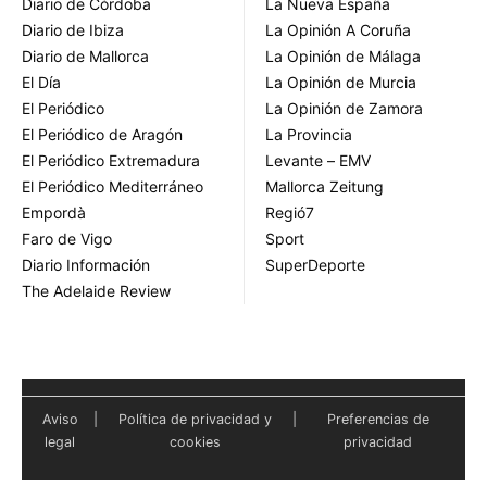
Diario de Córdoba
La Nueva España
Diario de Ibiza
La Opinión A Coruña
Diario de Mallorca
La Opinión de Málaga
El Día
La Opinión de Murcia
El Periódico
La Opinión de Zamora
El Periódico de Aragón
La Provincia
El Periódico Extremadura
Levante – EMV
El Periódico Mediterráneo
Mallorca Zeitung
Empordà
Regió7
Faro de Vigo
Sport
Diario Información
SuperDeporte
The Adelaide Review
Aviso
|
Política de privacidad y
|
Preferencias de
legal
cookies
privacidad