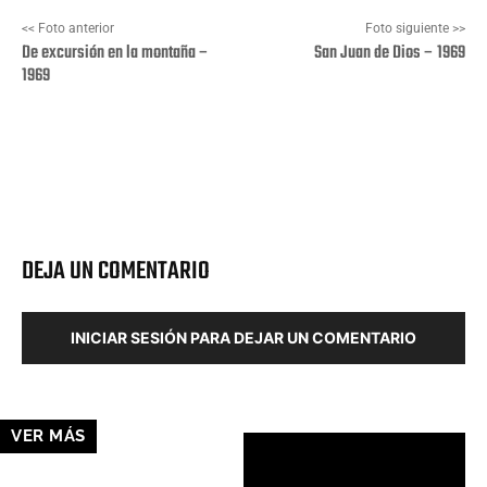
<< Foto anterior
Foto siguiente >>
De excursión en la montaña –
San Juan de Dios – 1969
1969
Facebook
X
Pinterest
Wha
DEJA UN COMENTARIO
INICIAR SESIÓN PARA DEJAR UN COMENTARIO
VER MÁS