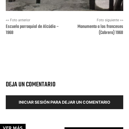
<< Foto anterior
Foto siguiente >>
Escuela parroquial de Alcúdia –
Monumento a los franceses
1968
(Cabrera) 1968
Facebook
X
Pinterest
Wha
DEJA UN COMENTARIO
INICIAR SESIÓN PARA DEJAR UN COMENTARIO
VER MÁS