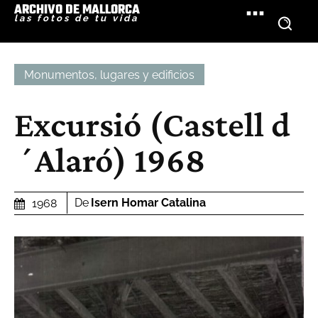
ARCHIVO DE MALLORCA
las fotos de tu vida
Monumentos, lugares y edificios
Excursió (Castell d
´Alaró) 1968
De
Isern Homar Catalina
1968