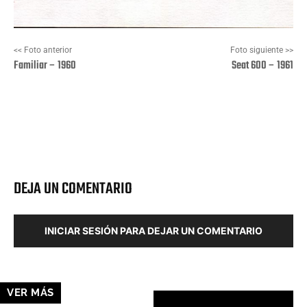
<< Foto anterior
Foto siguiente >>
Familiar – 1960
Seat 600 – 1961
Facebook
X
Pinterest
Wha
DEJA UN COMENTARIO
INICIAR SESIÓN PARA DEJAR UN COMENTARIO
VER MÁS