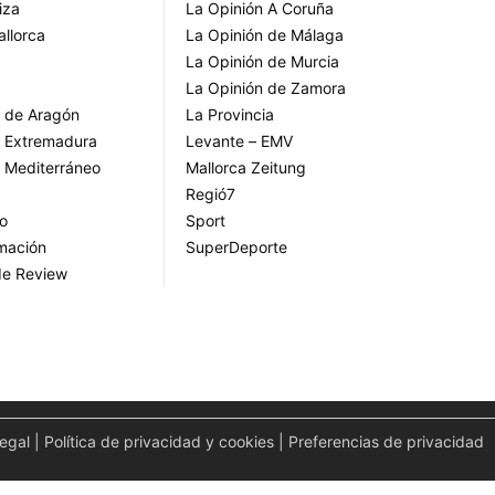
iza
La Opinión A Coruña
allorca
La Opinión de Málaga
La Opinión de Murcia
La Opinión de Zamora
o de Aragón
La Provincia
o Extremadura
Levante – EMV
o Mediterráneo
Mallorca Zeitung
Regió7
go
Sport
rmación
SuperDeporte
de Review
legal
|
Política de privacidad y cookies
|
Preferencias de privacidad