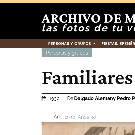
ARCHIVO DE 
las fotos de tu v
PERSONAS Y GRUPOS
FIESTAS, EFEMÉ
Personas y grupos
Familiares
De
Delgado Alemany Pedro P
1930
Año:
,
1930
Años 30