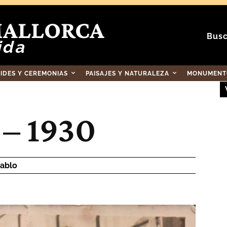
MALLORCA
Busc
ida
RIDES Y CEREMONIAS
PAISAJES Y NATURALEZA
MONUMENTO
 – 1930
ablo