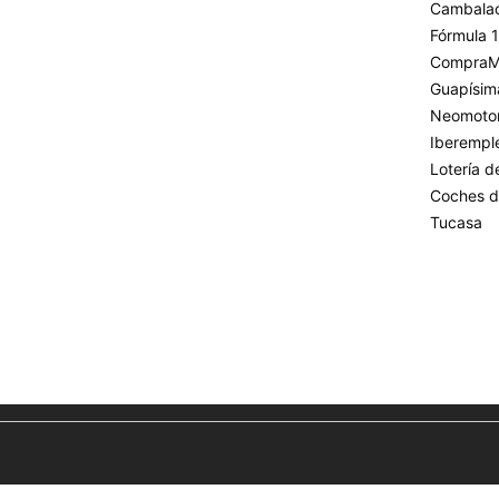
Cambala
Fórmula 1
CompraM
Guapísim
Neomoto
Iberempl
Lotería 
Coches d
Tucasa