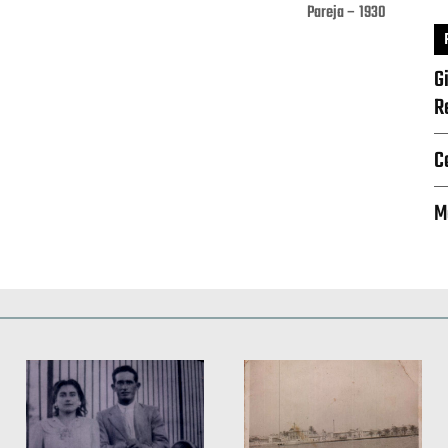
Pareja – 1930
G
Pinterest
WhatsApp
R
C
M
Deportes
Fiestas, efemérides y ceremonias
Monumentos, lugares y 