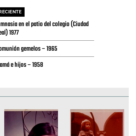
RECIENTE
imnasia en el patio del colegio (Ciudad
eal) 1977
omunión gemelos – 1965
amá e hijos – 1958
edificios
Paisajes y naturaleza
Personas y grupos
Más