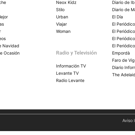
che
Neox Kidz
Diario de Ib
Stilo
Diario de M
ejor
Urban
El Día
as
Viajar
El Periódico
r
Woman
El Periódic
eos
El Periódic
de Navidad
El Periódic
Radio y Televisión
e Ocasión
Empordà
Faro de Vi
Información TV
Diario Info
Levante TV
The Adelai
Radio Levante
Aviso 