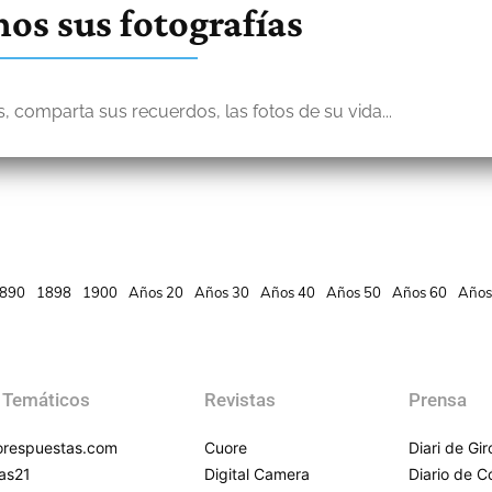
os sus fotografías
, comparta sus recuerdos, las fotos de su vida...
890
1898
1900
Años 20
Años 30
Años 40
Años 50
Años 60
Años
 Temáticos
Revistas
Prensa
respuestas.com
Cuore
Diari de Gi
as21
Digital Camera
Diario de 