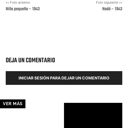
<< Foto anterior
Foto siguiente >>
Niña pequeña – 1943
Nadó – 1943
Facebook
X
Pinterest
Wha
DEJA UN COMENTARIO
INICIAR SESIÓN PARA DEJAR UN COMENTARIO
VER MÁS