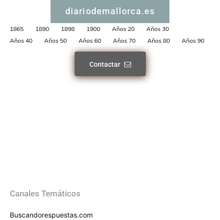
diariodemallorca.es
1865
1890
1898
1900
Años 20
Años 30
Años 40
Años 50
Años 60
Años 70
Años 80
Años 90
Contactar
Canales Temáticos
Buscandorespuestas.com