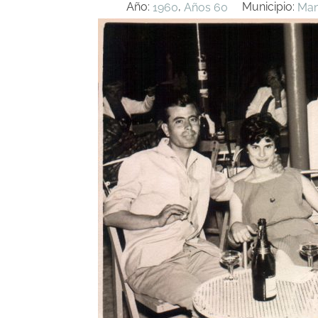
Año:
,
Municipio:
1960
Años 60
Man