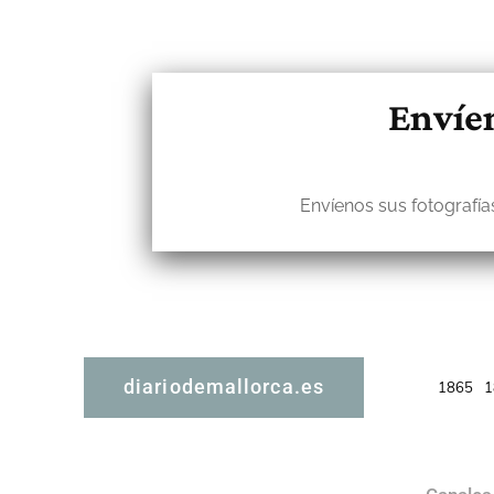
Envíen
Envíenos sus fotografías
diariodemallorca.es
1865
1