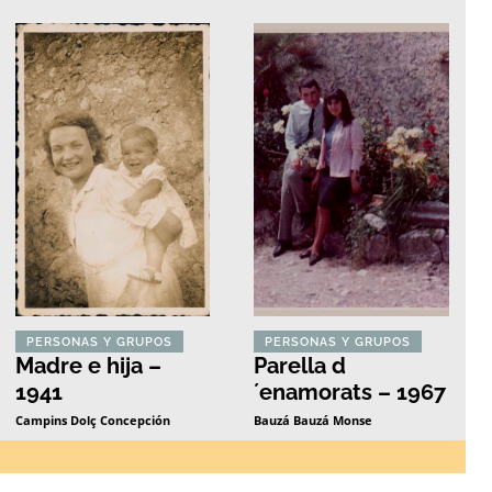
PERSONAS Y GRUPOS
PERSONAS Y GRUPOS
Madre e hija –
Parella d
1941
´enamorats – 1967
Campins Dolç Concepción
Bauzá Bauzá Monse