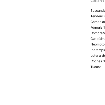
Canales
Buscando
Tendenci
Cambala
Fórmula 1
CompraM
Guapísim
Neomoto
Iberempl
Lotería 
Coches d
Tucasa