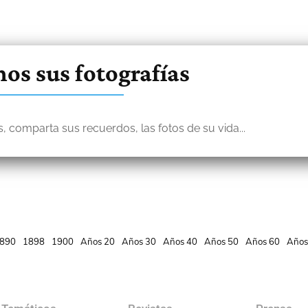
os sus fotografías
, comparta sus recuerdos, las fotos de su vida...
890
1898
1900
Años 20
Años 30
Años 40
Años 50
Años 60
Años