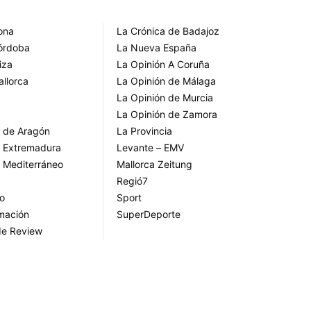
rona
La Crónica de Badajoz
Córdoba
La Nueva España
iza
La Opinión A Coruña
allorca
La Opinión de Málaga
La Opinión de Murcia
La Opinión de Zamora
o de Aragón
La Provincia
o Extremadura
Levante – EMV
o Mediterráneo
Mallorca Zeitung
Regió7
go
Sport
rmación
SuperDeporte
de Review