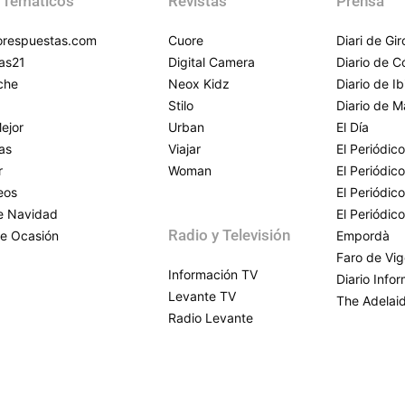
 Temáticos
Revistas
Prensa
respuestas.com
Cuore
Diari de Gi
as21
Digital Camera
Diario de 
che
Neox Kidz
Diario de Ib
Stilo
Diario de M
ejor
Urban
El Día
as
Viajar
El Periódico
r
Woman
El Periódic
eos
El Periódic
de Navidad
El Periódic
Radio y Televisión
e Ocasión
Empordà
Faro de Vi
Información TV
Diario Info
Levante TV
The Adelai
Radio Levante