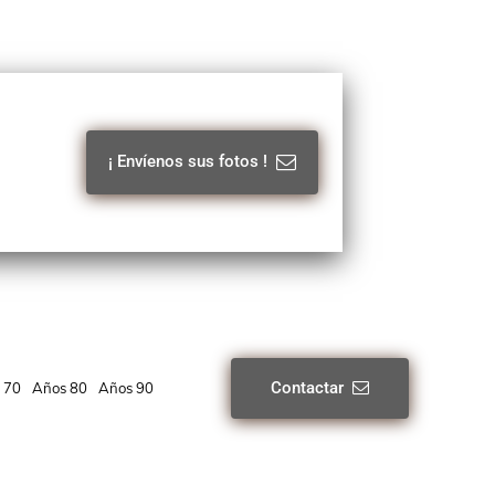
¡ Envíenos sus fotos !
Contactar
 70
Años 80
Años 90