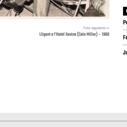
P
Foto siguiente >>
Lligant a l’Hotel Savina (Cala Millor) – 1960
F
J
Pinterest
WhatsApp
Deportes
Fiestas, efemérides y ceremonias
Monumentos, lugares y 