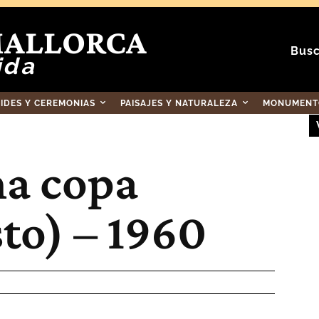
MALLORCA
Busc
ida
RIDES Y CEREMONIAS
PAISAJES Y NATURALEZA
MONUMENTO
na copa
sto) – 1960