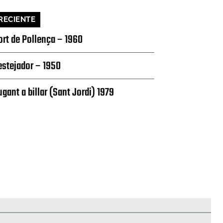
RECIENTE
ort de Pollença – 1960
estejador – 1950
ugant a billar (Sant Jordi) 1979
edificios
Paisajes y naturaleza
Personas y grupos
Más