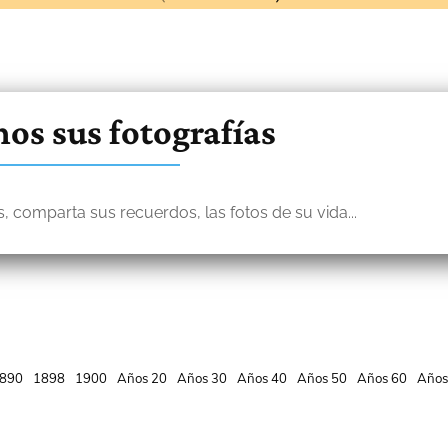
os sus fotografías
, comparta sus recuerdos, las fotos de su vida...
890
1898
1900
Años 20
Años 30
Años 40
Años 50
Años 60
Años