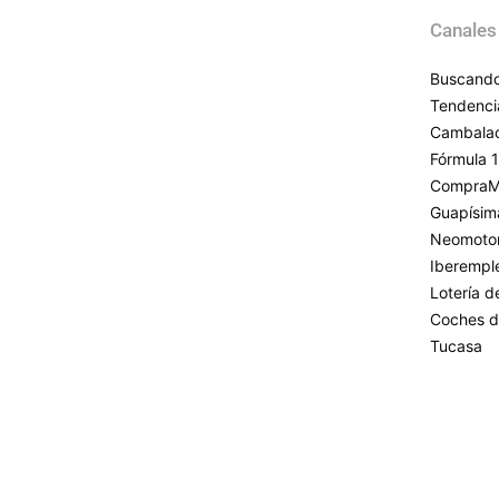
Canales
Buscando
Tendenci
Cambala
Fórmula 1
CompraM
Guapísim
Neomoto
Iberempl
Lotería 
Coches d
Tucasa