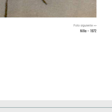
Foto siguiente >>
Niña – 1972
Pinterest
WhatsApp
Deportes
Fiestas, efemérides y ceremonias
Monumentos, lugares y 