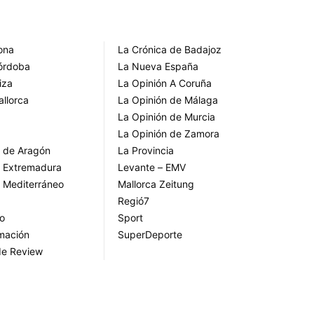
rona
La Crónica de Badajoz
Córdoba
La Nueva España
iza
La Opinión A Coruña
allorca
La Opinión de Málaga
La Opinión de Murcia
La Opinión de Zamora
o de Aragón
La Provincia
o Extremadura
Levante – EMV
o Mediterráneo
Mallorca Zeitung
Regió7
go
Sport
rmación
SuperDeporte
de Review