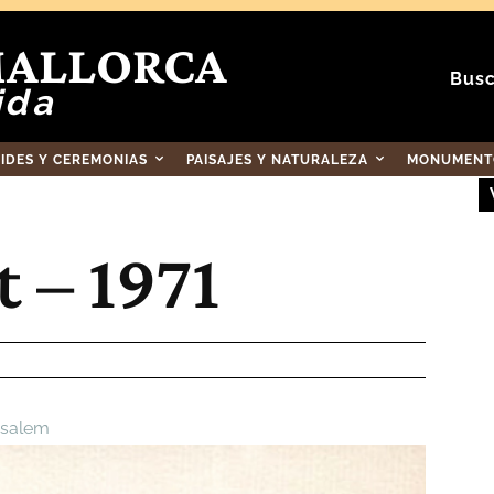
MALLORCA
Busc
ida
RIDES Y CEREMONIAS
PAISAJES Y NATURALEZA
MONUMENTO
t – 1971
ssalem