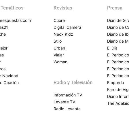
 Temáticos
Revistas
Prensa
respuestas.com
Cuore
Diari de Gi
as21
Digital Camera
Diario de 
che
Neox Kidz
Diario de Ib
Stilo
Diario de M
ejor
Urban
El Día
as
Viajar
El Periódico
r
Woman
El Periódic
eos
El Periódic
de Navidad
El Periódic
Radio y Televisión
e Ocasión
Empordà
Faro de Vi
Información TV
Diario Info
Levante TV
The Adelai
Radio Levante