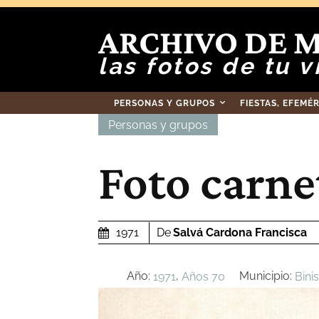
ARCHIVO DE 
las fotos de tu v
PERSONAS Y GRUPOS
FIESTAS, EFEMÉ
Personas y grupos
Foto carne
De
Salvá Cardona Francisca
1971
Año:
,
Municipio:
1971
Años 70
Bini