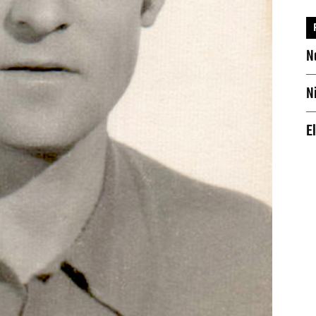
N
N
E