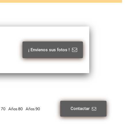
¡ Envíenos sus fotos !
Contactar
 70
Años 80
Años 90