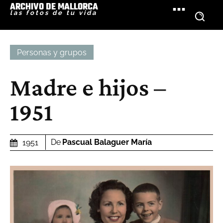
ARCHIVO DE MALLORCA
las fotos de tu vida
Personas y grupos
Madre e hijos –
1951
De
Pascual Balaguer María
1951