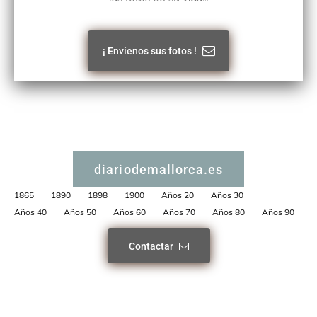
¡ Envíenos sus fotos !
diariodemallorca.es
1865
1890
1898
1900
Años 20
Años 30
Años 40
Años 50
Años 60
Años 70
Años 80
Años 90
Contactar