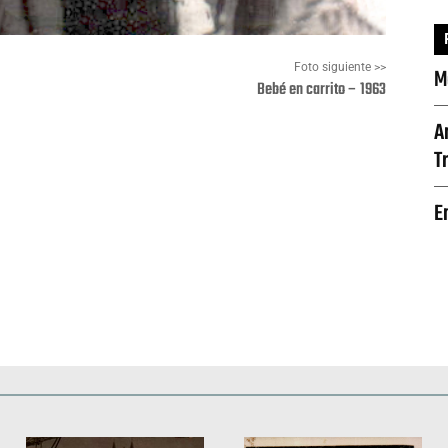
Foto siguiente >>
M
Bebé en carrito – 1963
A
T
Pinterest
WhatsApp
E
Deportes
Fiestas, efemérides y ceremonias
Monumentos, lugares y 