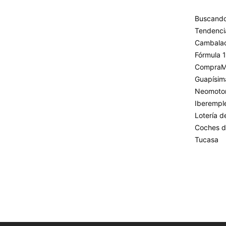
Buscando
Tendenci
Cambala
Fórmula 1
CompraM
Guapísim
Neomoto
Iberempl
Lotería 
Coches d
Tucasa