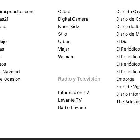
respuestas.com
Cuore
Diari de Gi
as21
Digital Camera
Diario de 
che
Neox Kidz
Diario de Ib
Stilo
Diario de M
ejor
Urban
El Día
as
Viajar
El Periódico
r
Woman
El Periódic
eos
El Periódic
de Navidad
El Periódic
Radio y Televisión
e Ocasión
Empordà
Faro de Vi
Información TV
Diario Info
Levante TV
The Adelai
Radio Levante