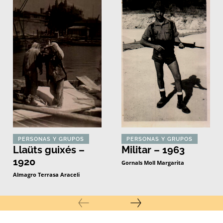
PERSONAS Y GRUPOS
PERSONAS Y GRUPOS
Llaüts guixés –
Militar – 1963
1920
Gornals Moll Margarita
Almagro Terrasa Araceli