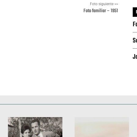
Foto siguiente >>
Foto familiar – 1951
F
Pinterest
WhatsApp
S
J
Deportes
Fiestas, efemérides y ceremonias
Monumentos, lugares y 