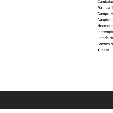
Cambala
Fórmula 1
CompraM
Guapísim
Neomoto
Iberempl
Lotería 
Coches d
Tucasa