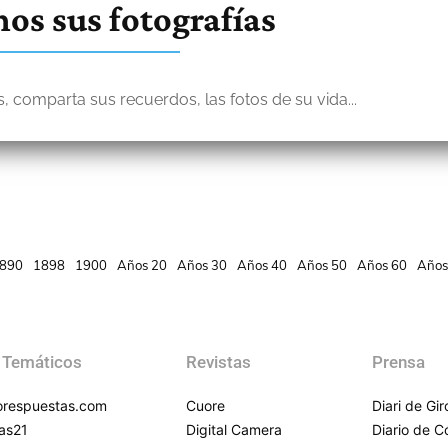
os sus fotografías
, comparta sus recuerdos, las fotos de su vida...
890
1898
1900
Años 20
Años 30
Años 40
Años 50
Años 60
Años
 Temáticos
Revistas
Prensa
respuestas.com
Cuore
Diari de Gi
as21
Digital Camera
Diario de 