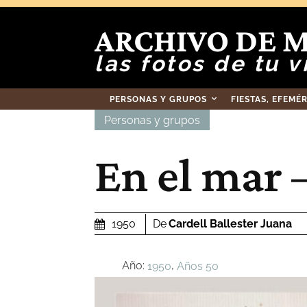
ARCHIVO DE 
las fotos de tu v
PERSONAS Y GRUPOS
FIESTAS, EFEMÉ
Personas y grupos
En el mar 
De
Cardell Ballester Juana
1950
Año:
,
1950
Años 50