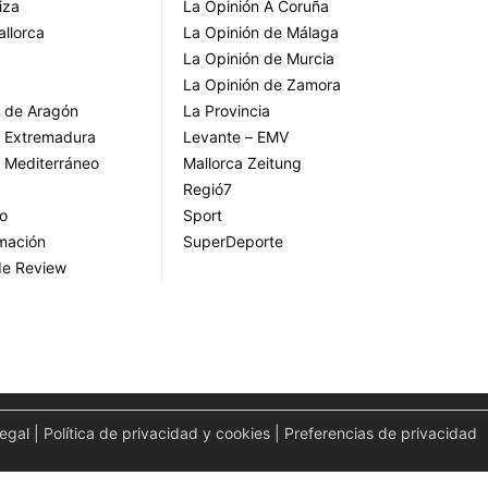
iza
La Opinión A Coruña
allorca
La Opinión de Málaga
La Opinión de Murcia
La Opinión de Zamora
o de Aragón
La Provincia
o Extremadura
Levante – EMV
o Mediterráneo
Mallorca Zeitung
Regió7
go
Sport
rmación
SuperDeporte
de Review
legal
|
Política de privacidad y cookies
|
Preferencias de privacidad