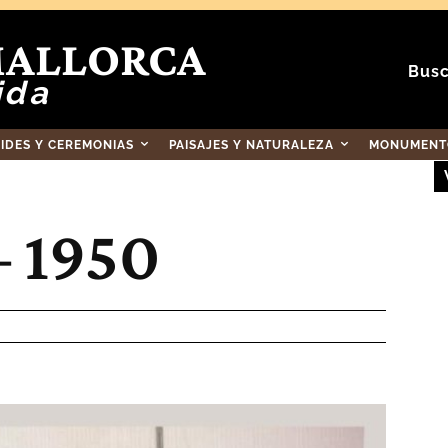
MALLORCA
Busc
ida
RIDES Y CEREMONIAS
PAISAJES Y NATURALEZA
MONUMENTO
– 1950