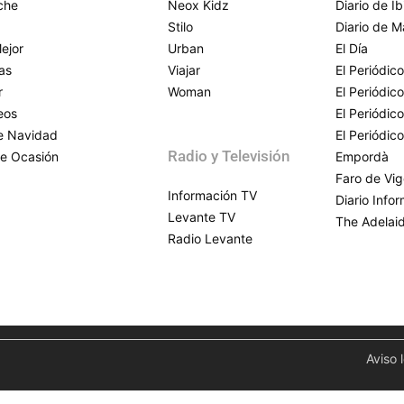
che
Neox Kidz
Diario de Ib
Stilo
Diario de M
ejor
Urban
El Día
as
Viajar
El Periódico
r
Woman
El Periódic
eos
El Periódic
de Navidad
El Periódic
Radio y Televisión
e Ocasión
Empordà
Faro de Vi
Información TV
Diario Info
Levante TV
The Adelai
Radio Levante
Aviso 