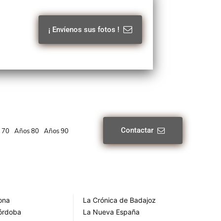
¡ Envíenos sus fotos !
Contactar
 70
Años 80
Años 90
rona
La Crónica de Badajoz
Córdoba
La Nueva España