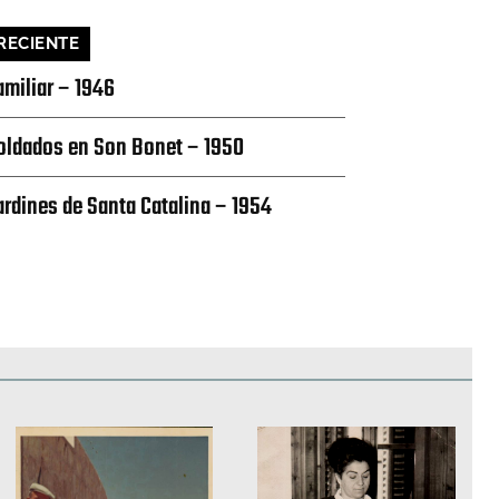
RECIENTE
amiliar – 1946
oldados en Son Bonet – 1950
ardines de Santa Catalina – 1954
edificios
Paisajes y naturaleza
Personas y grupos
Más