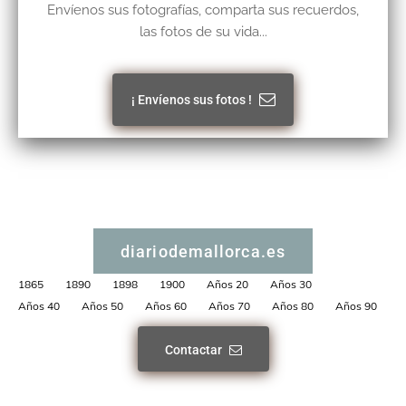
Envíenos sus fotografías, comparta sus recuerdos,
las fotos de su vida...
¡ Envíenos sus fotos !
diariodemallorca.es
1865
1890
1898
1900
Años 20
Años 30
Años 40
Años 50
Años 60
Años 70
Años 80
Años 90
Contactar