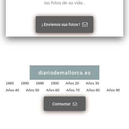
las fotos de su vida...
¡ Envíenos sus fotos !
diariodemallorca.es
1865
1890
1898
1900
Años 20
Años 30
Años 40
Años 50
Años 60
Años 70
Años 80
Años 90
Contactar