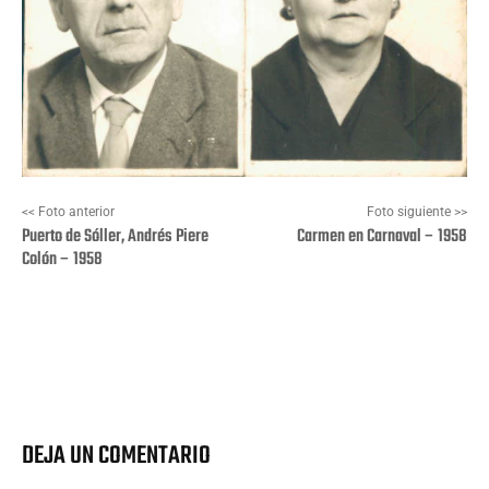
<< Foto anterior
Foto siguiente >>
Puerto de Sóller, Andrés Piere
Carmen en Carnaval – 1958
Colón – 1958
Facebook
X
Pinterest
Wha
DEJA UN COMENTARIO