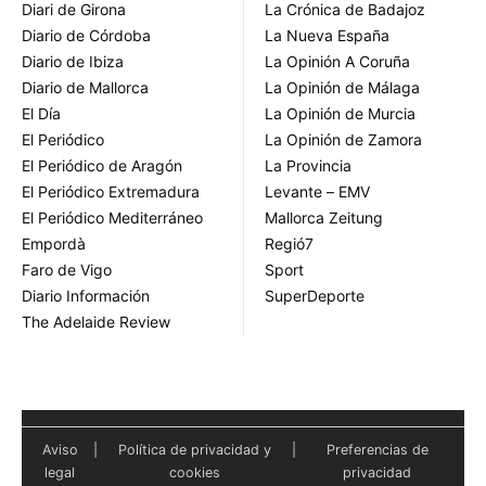
Diari de Girona
La Crónica de Badajoz
Diario de Córdoba
La Nueva España
Diario de Ibiza
La Opinión A Coruña
Diario de Mallorca
La Opinión de Málaga
El Día
La Opinión de Murcia
El Periódico
La Opinión de Zamora
El Periódico de Aragón
La Provincia
El Periódico Extremadura
Levante – EMV
El Periódico Mediterráneo
Mallorca Zeitung
Empordà
Regió7
Faro de Vigo
Sport
Diario Información
SuperDeporte
The Adelaide Review
Aviso
|
Política de privacidad y
|
Preferencias de
legal
cookies
privacidad