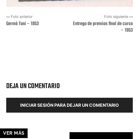
<< Foto anterior
Foto siguiente >>
Germà Toni – 1953
Entrega de premios final de curso
– 1953
Facebook
X
Pinterest
Wha
DEJA UN COMENTARIO
INICIAR SESIÓN PARA DEJAR UN COMENTARIO
VER MÁS