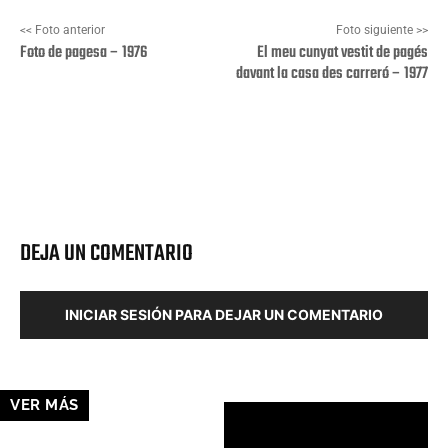
<< Foto anterior
Foto siguiente >>
Foto de pagesa – 1976
El meu cunyat vestit de pagés
davant la casa des carreró – 1977
Facebook
X
Pinterest
Wha
DEJA UN COMENTARIO
INICIAR SESIÓN PARA DEJAR UN COMENTARIO
VER MÁS