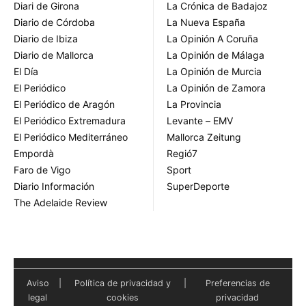
Diari de Girona
La Crónica de Badajoz
Diario de Córdoba
La Nueva España
Diario de Ibiza
La Opinión A Coruña
Diario de Mallorca
La Opinión de Málaga
El Día
La Opinión de Murcia
El Periódico
La Opinión de Zamora
El Periódico de Aragón
La Provincia
El Periódico Extremadura
Levante – EMV
El Periódico Mediterráneo
Mallorca Zeitung
Empordà
Regió7
Faro de Vigo
Sport
Diario Información
SuperDeporte
The Adelaide Review
Aviso
|
Política de privacidad y
|
Preferencias de
legal
cookies
privacidad