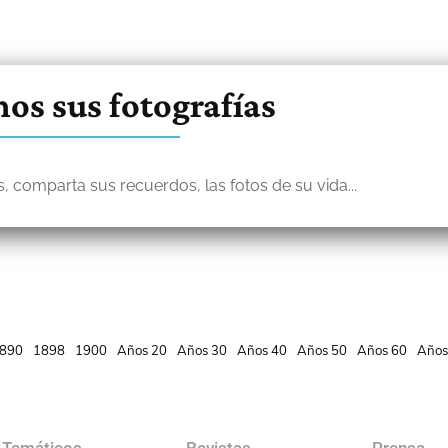
os sus fotografías
, comparta sus recuerdos, las fotos de su vida...
890
1898
1900
Años 20
Años 30
Años 40
Años 50
Años 60
Años
 Temáticos
Revistas
Prensa