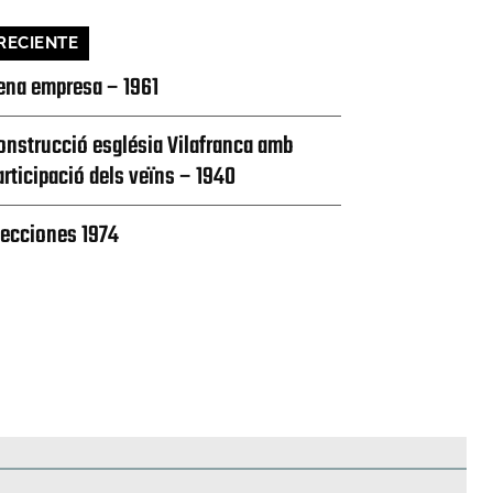
RECIENTE
ena empresa – 1961
onstrucció església Vilafranca amb
articipació dels veïns – 1940
lecciones 1974
edificios
Paisajes y naturaleza
Personas y grupos
Más