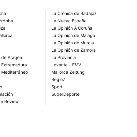
rona
La Crónica de Badajoz
Córdoba
La Nueva España
iza
La Opinión A Coruña
allorca
La Opinión de Málaga
La Opinión de Murcia
La Opinión de Zamora
o de Aragón
La Provincia
o Extremadura
Levante – EMV
o Mediterráneo
Mallorca Zeitung
Regió7
go
Sport
rmación
SuperDeporte
de Review