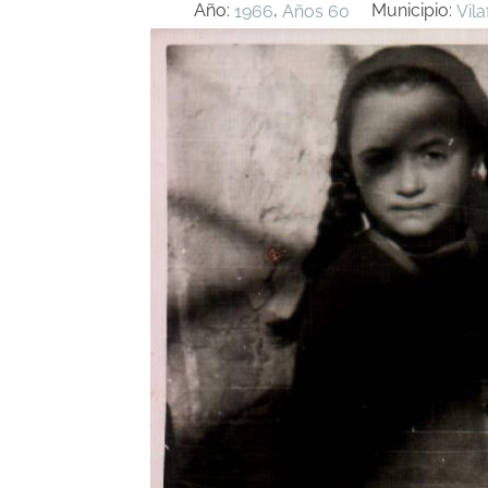
Año:
,
Municipio:
1966
Años 60
Vil