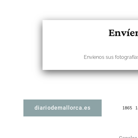
Envíen
Envíenos sus fotografías
diariodemallorca.es
1865
1
Canales