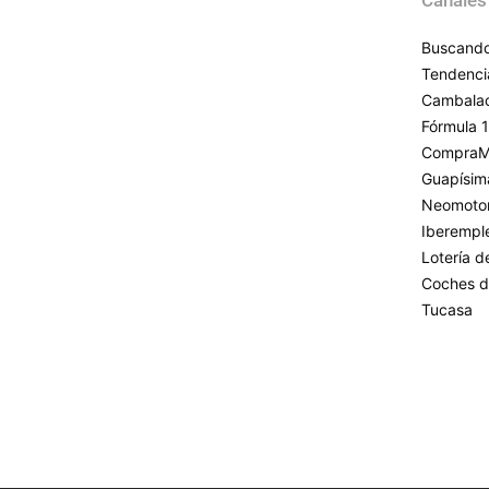
Buscando
Tendenci
Cambala
Fórmula 1
CompraM
Guapísim
Neomoto
Iberempl
Lotería 
Coches d
Tucasa