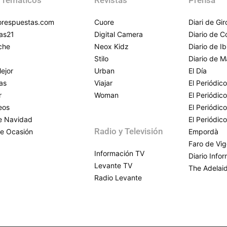
respuestas.com
Cuore
Diari de Gi
as21
Digital Camera
Diario de 
che
Neox Kidz
Diario de Ib
Stilo
Diario de M
ejor
Urban
El Día
as
Viajar
El Periódico
r
Woman
El Periódic
eos
El Periódic
de Navidad
El Periódic
Radio y Televisión
e Ocasión
Empordà
Faro de Vi
Información TV
Diario Info
Levante TV
The Adelai
Radio Levante