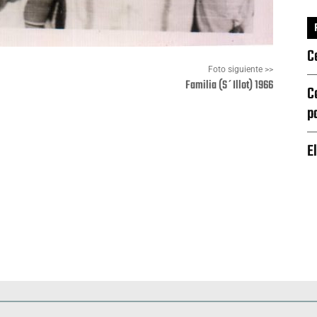
C
Foto siguiente >>
Familia (S´Illot) 1966
C
p
Pinterest
WhatsApp
E
Deportes
Fiestas, efemérides y ceremonias
Monumentos, lugares y 