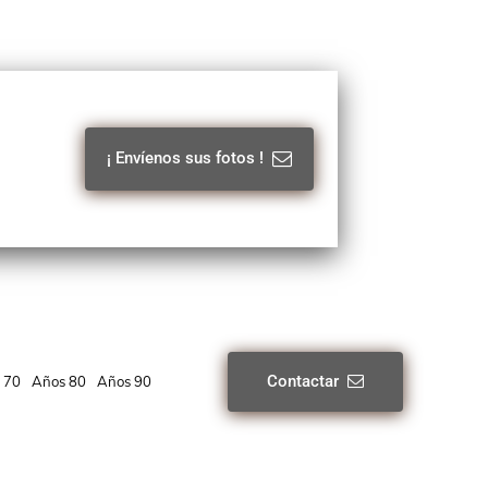
¡ Envíenos sus fotos !
Contactar
 70
Años 80
Años 90