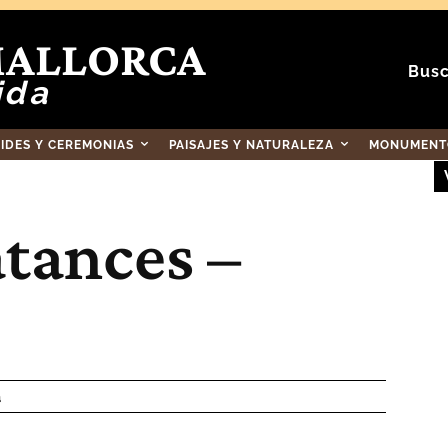
MALLORCA
Busc
ida
RIDES Y CEREMONIAS
PAISAJES Y NATURALEZA
MONUMENTO
tances –
a