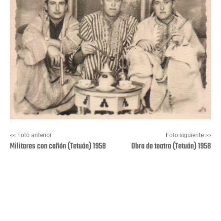
<< Foto anterior
Foto siguiente >>
Militares con cañón (Tetuán) 1958
Obra de teatro (Tetuán) 1958
Facebook
X
Pinterest
Wha