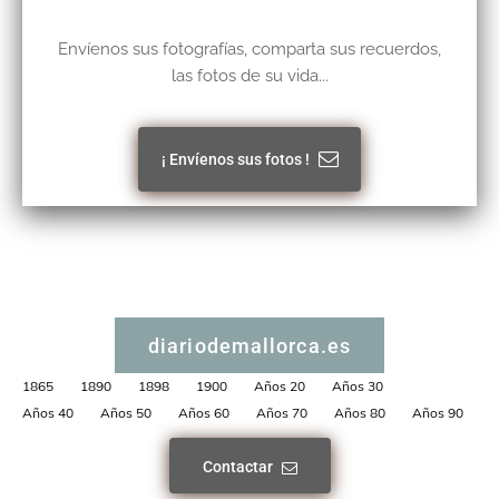
Envíenos sus fotografías, comparta sus recuerdos,
las fotos de su vida...
¡ Envíenos sus fotos !
diariodemallorca.es
1865
1890
1898
1900
Años 20
Años 30
Años 40
Años 50
Años 60
Años 70
Años 80
Años 90
Contactar