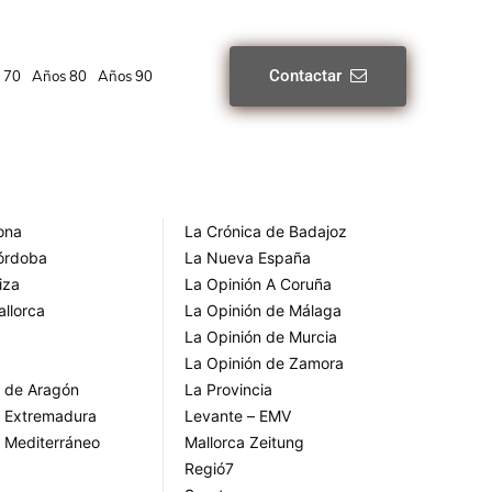
Contactar
 70
Años 80
Años 90
rona
La Crónica de Badajoz
Córdoba
La Nueva España
iza
La Opinión A Coruña
allorca
La Opinión de Málaga
La Opinión de Murcia
La Opinión de Zamora
o de Aragón
La Provincia
o Extremadura
Levante – EMV
o Mediterráneo
Mallorca Zeitung
Regió7