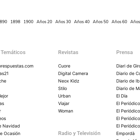
890
1898
1900
Años 20
Años 30
Años 40
Años 50
Años 60
Años
 Temáticos
Revistas
Prensa
respuestas.com
Cuore
Diari de Gi
as21
Digital Camera
Diario de 
che
Neox Kidz
Diario de Ib
Stilo
Diario de M
ejor
Urban
El Día
as
Viajar
El Periódico
r
Woman
El Periódic
eos
El Periódic
de Navidad
El Periódic
Radio y Televisión
e Ocasión
Empordà