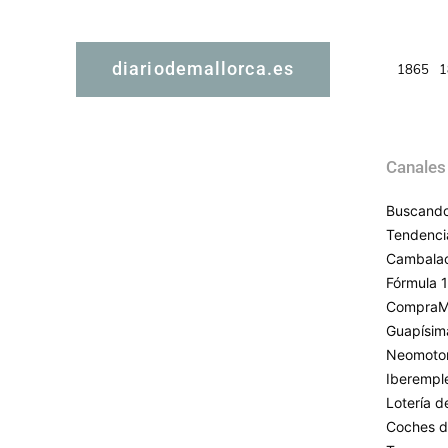
diariodemallorca.es
1865
1
Canales
Buscando
Tendenci
Cambala
Fórmula 1
CompraM
Guapísim
Neomoto
Iberempl
Lotería 
Coches d