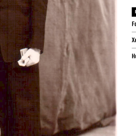
F
X
H