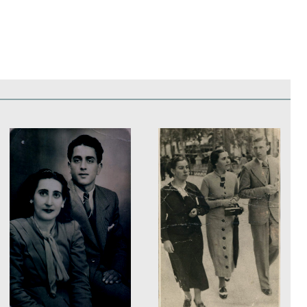
edificios
Paisajes y naturaleza
Personas y grupos
Más