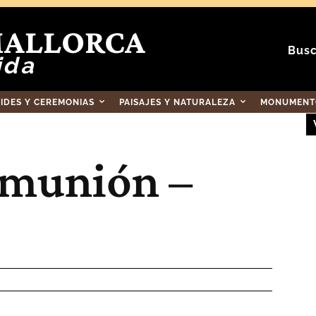
MALLORCA
Busc
ida
RIDES Y CEREMONIAS
PAISAJES Y NATURALEZA
MONUMENTO
omunión –